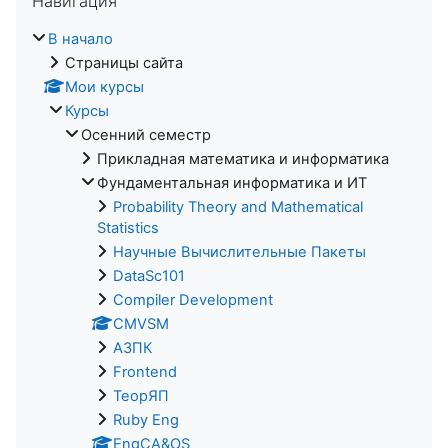
Навигация
В начало
Страницы сайта
Мои курсы
Курсы
Осенний семестр
Прикладная математика и информатика
Фундаментальная информатика и ИТ
Probability Theory and Mathematical
Statistics
Научные Вычислительные Пакеты
DataSc101
Compiler Development
CMVSM
АЗПК
Frontend
ТеорЯП
Ruby Eng
EngCA&OS