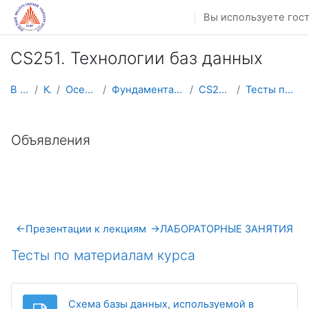
Перейти к основному содержанию
Вы используете гост
CS251. Технологии баз данных
В начало
Курсы
Осенний семестр
Фундаментальная информатика и ИТ
CS251. ТБД-ФИИТ
Тесты по материалам курса
Тематический план
Объявления
←
Презентации к лекциям
→
ЛАБОРАТОРНЫЕ ЗАНЯТИЯ
Тесты по материалам курса
Схема базы данных, используемой в