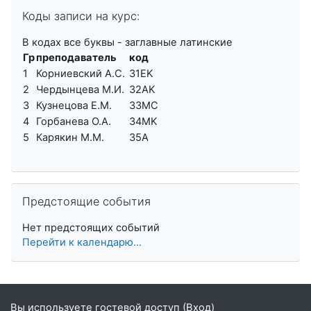
Пропустить Коды записи на курс:
Коды записи на курс:
В кодах все буквы - заглавные латинские
Гр
преподаватель
код
1
Корниевский А.С.
31EK
2
Чердынцева М.И.
32AK
3
Кузнецова Е.М.
33MC
4
Горбанева О.А.
34MK
5
Карякин М.М.
35A
Пропустить Предстоящие события
Предстоящие события
Нет предстоящих событий
Перейти к календарю...
Вы используете гостевой доступ (
Вход
)