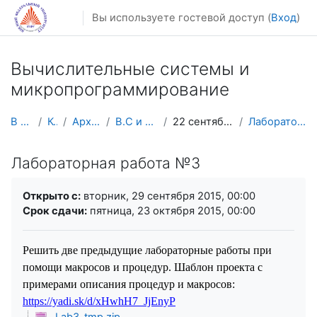
Перейти к основному содержанию
Вы используете гостевой доступ (
Вход
)
Вычислительные системы и
микропрограммирование
В начало
Курсы
Архив курсов
В.С и Микро.Прогр
22 сентября - 28 сентября
Лабораторная работа №3
Лабораторная работа №3
Требуемые условия завершения
Открыто с:
вторник, 29 сентября 2015, 00:00
Срок сдачи:
пятница, 23 октября 2015, 00:00
Решить две предыдущие лабораторные работы при
помощи макросов и процедур. Шаблон проекта с
примерами описания процедур и макросов:
https://yadi.sk/d/xHwhH7_JjEnyP
Lab3_tmp.zip