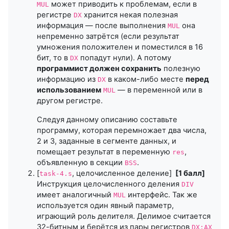
может приводить к проблемам, если в
MUL
регистре
хранится некая полезная
DX
информация — после выполнения
она
MUL
непременно затрётся (если результат
умножения положителен и поместился в 16
бит, то в
попадут нули). А потому
DX
программист должен сохранить
полезную
информацию из
в каком-либо месте
перед
DX
использованием
— в переменной или в
MUL
другом регистре.
Следуя данному описанию составьте
программу, которая перемножает два числа,
2 и 3, заданные в сегменте данных, и
помещает результат в переменную
,
res
объявленную в секции
.
BSS
[
, целочисленное деление]
[1 балл]
task-4.s
Инструкция целочисленного деления
DIV
имеет аналогичный
интерфейс. Так же
MUL
используется один явный параметр,
играющий роль делителя. Делимое считается
32-битным и берётся из пары регистров
DX:AX