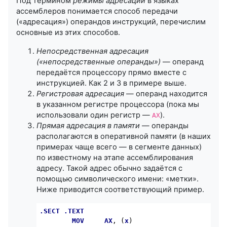
Под термином
режимы адресации
в языках
ассемблеров понимается способ передачи
(«адресация») операндов инструкций, перечислим
основные из этих способов.
Непосредственная адресация
(«непосредственные операнды»)
— операнд
передаётся процессору прямо вместе с
инструкцией. Как 2 и 3 в примере выше.
Регистровая адресация
— операнд находится
в указанном регистре процессора (пока мы
использовали один регистр —
).
AX
Прямая адресация в памяти
— операнды
располагаются в оперативной памяти (в наших
примерах чаще всего — в сегменте данных)
по известному на этапе ассемблирования
адресу. Такой адрес обычно задаётся с
помощью символического имени: «метки».
Ниже приводится соответствующий пример.
.SECT
.TEXT
MOV
AX
, (
x
)
