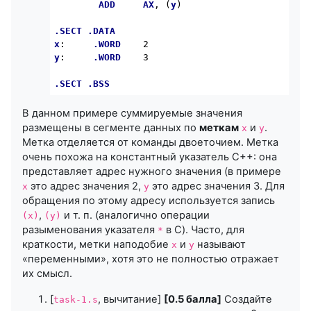
ADD
AX
, (
y
)

.SECT
.DATA
x
:     
.WORD
y
:     
.WORD
    3

.SECT
.BSS
В данном примере суммируемые значения
размещены в сегменте данных по
меткам
и
.
x
y
Метка отделяется от команды двоеточием. Метка
очень похожа на константный указатель C++: она
представляет адрес нужного значения (в примере
это адрес значения 2,
это адрес значения 3. Для
x
y
обращения по этому адресу используется запись
,
и т. п. (аналогично операции
(x)
(y)
разыменования указателя
в C). Часто, для
*
краткости, метки наподобие
и
называют
x
y
«переменными», хотя это не полностью отражает
их смысл.
[
, вычитание]
[0.5 балла]
Создайте
task-1.s