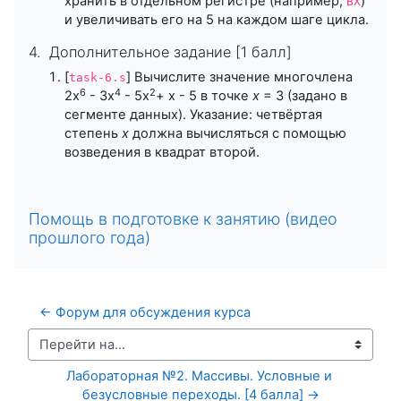
хранить в отдельном регистре (например,
)
BX
и увеличивать его на 5 на каждом шаге цикла.
4. Дополнительное задание [1 балл]
[
] Вычислите значение многочлена
task-6.s
6
4
2
2x
- 3x
- 5x
+ x - 5 в точке
x
= 3 (задано в
сегменте данных). Указание: четвёртая
степень
x
должна вычисляться с помощью
возведения в квадрат второй.
Помощь в подготовке к занятию (видео
прошлого года)
← Форум для обсуждения курса
Перейти на...
Лабораторная №2. Массивы. Условные и 
безусловные переходы. [4 балла] →