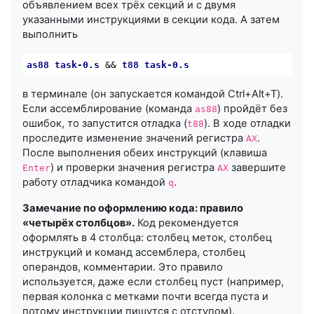
объявлением всех трёх секций и с двумя
указанными инструкциями в секции кода. А затем
выполнить
as88
task-0
.s
 && 
t88
task-0
.s
в терминале (он запускается командой Ctrl+Alt+T).
Если ассемблирование (команда
) пройдёт без
as88
ошибок, то запустится отладка (
). В ходе отладки
t88
проследите изменение значений регистра
.
AX
После выполнения обеих инструкций (клавиша
) и проверки значения регистра
завершите
Enter
AX
работу отладчика командой
.
q
Замечание по оформлению кода: правило
«четырёх столбцов».
Код рекомендуется
оформлять в 4 столбца: столбец меток, столбец
инструкций и команд ассемблера, столбец
операндов, комментарии. Это правило
используется, даже если столбец пуст (например,
первая колонка с метками почти всегда пуста и
потому инструкции пишутся с отступом).