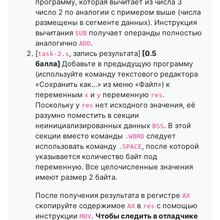
программу, которая вычитает из числа 3
число 2 по аналогии с примером выше (числа
размещены в сегменте данных). Инструкция
вычитания
получает операнды полностью
SUB
аналогично
.
ADD
[
, запись результата]
[0.5
task-2.s
балла]
Добавьте в предыдущую программу
(используйте команду текстового редактора
«Сохранить как…» из меню «Файл») к
переменным
и
переменную
.
x
y
res
Поскольку у
нет исходного значения, её
res
разумно поместить в секции
неинициализированных данных
. В этой
BSS
секции вместо команды
следует
.WORD
использовать команду
, после которой
.SPACE
указывается количество байт под
переменную. Все целочисленные значения
имеют размер 2 байта.
После получения результата в регистре
AX
скопируйте содержимое
в
с помощью
AX
res
инструкции
.
Чтобы следить в отладчике
MOV