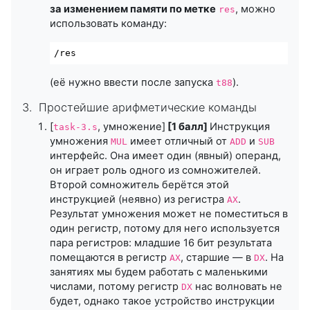
за изменением памяти по метке
, можно
res
использовать команду:
/res
(её нужно ввести после запуска
).
t88
3. Простейшие арифметические команды
[
, умножение]
[1 балл]
Инструкция
task-3.s
умножения
имеет отличный от
и
MUL
ADD
SUB
интерфейс. Она имеет один (явный) операнд,
он играет роль одного из сомножителей.
Второй сомножитель берётся этой
инструкцией (неявно) из регистра
.
AX
Результат умножения может не поместиться в
один регистр, потому для него используется
пара регистров: младшие 16 бит результата
помещаются в регистр
, старшие — в
. На
AX
DX
занятиях мы будем работать с маленькими
числами, потому регистр
нас волновать не
DX
будет, однако такое устройство инструкции