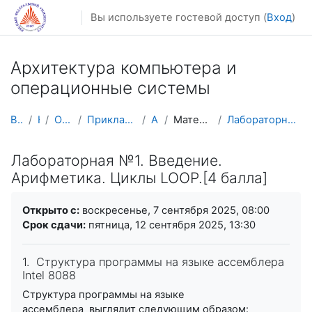
Перейти к основному содержанию
Вы используете гостевой доступ (
Вход
)
Архитектура компьютера и
операционные системы
В начало
Курсы
Осенний семестр
Прикладная математика и информатика
AM CA&OS
Материалы лабораторных работ
Лабораторная №1. Введение. Арифметика. Циклы LOOP....
Лабораторная №1. Введение.
Арифметика. Циклы LOOP.[4 балла]
Требуемые условия завершения
Открыто с:
воскресенье, 7 сентября 2025, 08:00
Срок сдачи:
пятница, 12 сентября 2025, 13:30
1. Структура программы на языке ассемблера
Intel 8088
Структура программы на языке
ассемблера выглядит следующим образом: