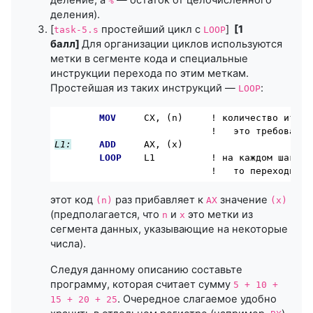
%
деления).
[
простейший цикл с
]
[1
task-5.s
LOOP
балл]
Для организации циклов используются
метки в сегменте кода и специальные
инструкции перехода по этим меткам.
Простейшая из таких инструкций —
:
LOOP
MOV
CX
, (n)     ! количество итера
                            !   это требование
L1:
ADD
AX
, (x)

LOOP
    L1          ! на каждом шаге у
                            !   то переходит п
этот код
раз прибавляет к
значение
(n)
AX
(x)
(предполагается, что
и
это метки из
n
x
сегмента данных, указывающие на некоторые
числа).
Следуя данному описанию составьте
программу, которая считает сумму
5 + 10 +
. Очередное слагаемое удобно
15 + 20 + 25