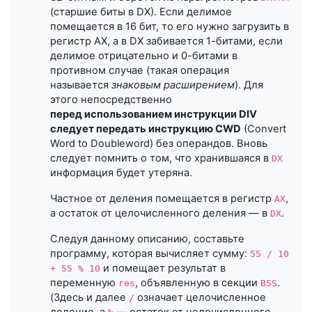
(старшие биты в DX). Если делимое
помещается в 16 бит, то его нужно загрузить в
регистр AX, а в DX забивается 1-битами, если
делимое отрицательно и 0-битами в
противном случае (такая операция
называется
знаковым расширением
). Для
этого непосредственно
перед использованием инструкции DIV
следует передать инструкцию CWD
(Convert
Word to Doubleword) без операндов. Вновь
следует помнить о том, что хранившаяся в
DX
информация будет утеряна.
Частное от деления помещается в регистр
,
AX
а остаток от целочисленного деления — в
.
DX
Следуя данному описанию, составьте
программу, которая вычисляет сумму:
55 / 10
и помещает результат в
+ 55 % 10
переменную
, объявленную в секции
.
res
BSS
(Здесь и далее
означает целочисленное
/
деление, а
— остаток от целочисленного