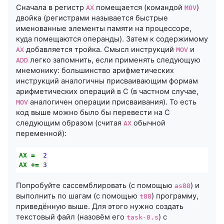
Сначала в регистр
помещается (командой
)
AX
MOV
двойка (регистрами называется быстрые
именованные элементы памяти на процессоре,
куда помещаются операнды). Затем к содержимому
добавляется тройка. Смысл инструкций
и
AX
MOV
легко запомнить, если применять следующую
ADD
мнемонику: большинство арифметических
инструкций аналогичны присваивающим формам
арифметических операций в C (в частном случае,
аналогичен операции присваивания). То есть
MOV
код выше можно было бы перевести на C
следующим образом (считая
обычной
AX
переменной):
AX
=
2
AX
+=
3
Попробуйте сассемблировать (с помощью
) и
as88
выполнить по шагам (с помощью
) программу,
t88
приведённую выше. Для этого нужно создать
текстовый файл (назовём его
) с
task-0.s