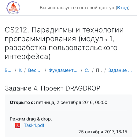
Перейти к основному содержанию
Вы используете гостевой доступ (
Вход
)
CS212. Парадигмы и технологии
программирования (модуль 1,
разработка пользовательского
интерфейса)
В начало
Курсы
Весенний семестр
Фундаментальная информатика и ИТ
CS212-2
Практика
Задание 4. Проект DRAGDROP
Задание 4. Проект DRAGDROP
Требуемые условия завершения
Открыто с:
пятница, 2 сентября 2016, 00:00
Режим
drag
&
drop
.
Task4.pdf
25 октября 2017, 18:15