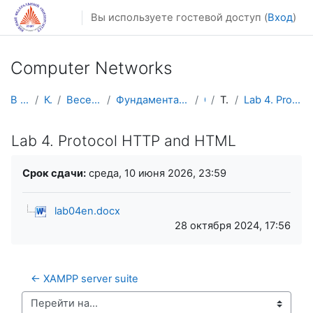
Перейти к основному содержанию
Вы используете гостевой доступ (
Вход
)
Computer Networks
В начало
Курсы
Весенний семестр
Фундаментальная информатика и ИТ
CN
Topic 3
Lab 4. Protocol HTTP and HTML
Lab 4. Protocol HTTP and HTML
Требуемые условия завершения
Срок сдачи:
среда, 10 июня 2026, 23:59
lab04en.docx
28 октября 2024, 17:56
← XAMPP server suite
Перейти на...