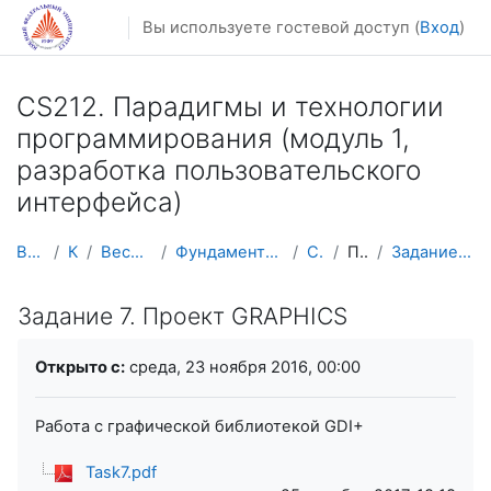
Перейти к основному содержанию
Вы используете гостевой доступ (
Вход
)
CS212. Парадигмы и технологии
программирования (модуль 1,
разработка пользовательского
интерфейса)
В начало
Курсы
Весенний семестр
Фундаментальная информатика и ИТ
CS212-2
Практика
Задание 7. Проект GRAPHICS
Задание 7. Проект GRAPHICS
Требуемые условия завершения
Открыто с:
среда, 23 ноября 2016, 00:00
Работа с графической библиотекой GDI+
Task7.pdf