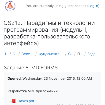
Skip to main content
You are currently using guest access (
Log in
)
CS212. Парадигмы и технологии
программирования (модуль 1,
разработка пользовательского
интерфейса)
Home
Courses
Весенний семестр
Фундаментальная информатика и ИТ
CS212-2
Практика
Задание 8. MDIFORMS
Задание 8. MDIFORMS
Completion requirements
Opened:
Wednesday, 23 November 2016, 12:00 AM
Разработка MDI-приложений
Task8.pdf