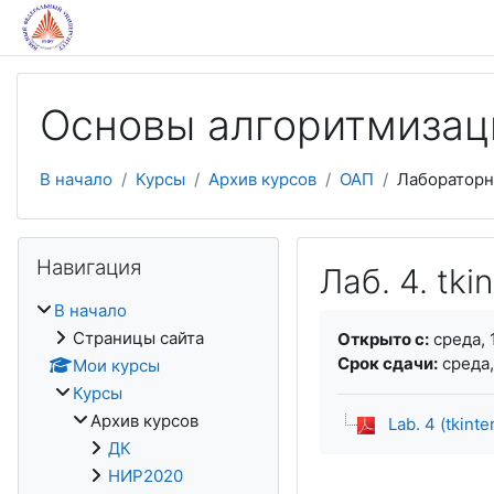
Перейти к основному содержанию
Основы алгоритмизац
В начало
Курсы
Архив курсов
ОАП
Лабораторн
Пропустить Навигация
Навигация
Лаб. 4. tki
В начало
Требуемые услови
Страницы сайта
Открыто с:
среда, 
Срок сдачи:
среда,
Мои курсы
Курсы
Архив курсов
Lab. 4 (tkinte
ДК
НИР2020