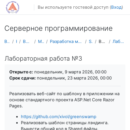
Перейти к основному содержанию
Вы используете гостевой доступ (
Вход
)
Серверное программирование
В начало
Курсы
Весенний семестр
Магистратура
Разработка мобильных приложений и компьютерных игр
ServerProg
Веб-приложения
Лабораторная работа №3
Лабораторная работа №3
Требуемые условия завершения
Открыто с:
понедельник, 9 марта 2026, 00:00
Срок сдачи:
понедельник, 23 марта 2026, 00:00
Реализовать веб-сайт по шаблону в приложении на
основе стандартного проекта ASP.Net Core Razor
Pages.
https://github.com/xivol/greenswamp
Реализовать шаблон страницы лэндинга.
Вынести общий код в Shared файлы.