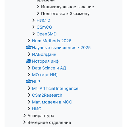
Индивидуальное задание
Подготовка к Экзамену
НИС_2
CSmCG
OpenSMD
Num Methods 2026
Научные вычисления - 2025
ИАБолДанн
История инф
Data Scince и АД
МО (маг ИИ)
NLP
M1. Artificial Intelligence
CSm2Research
Мат. модели в МСС
НИС
Аспирантура
Вечернее отделение