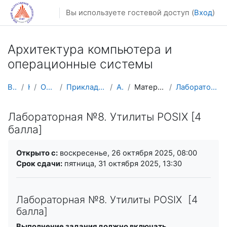
Перейти к основному содержанию
Вы используете гостевой доступ (
Вход
)
Архитектура компьютера и
операционные системы
В начало
Курсы
Осенний семестр
Прикладная математика и информатика
AM CA&OS
Материалы лабораторных работ
Лабораторная №8. Утилиты POSIX [4 балла]
Лабораторная №8. Утилиты POSIX [4
балла]
Требуемые условия завершения
Открыто с:
воскресенье, 26 октября 2025, 08:00
Срок сдачи:
пятница, 31 октября 2025, 13:30
Лабораторная №8. Утилиты POSIX [4
балла]
Выполнение задания должно включать