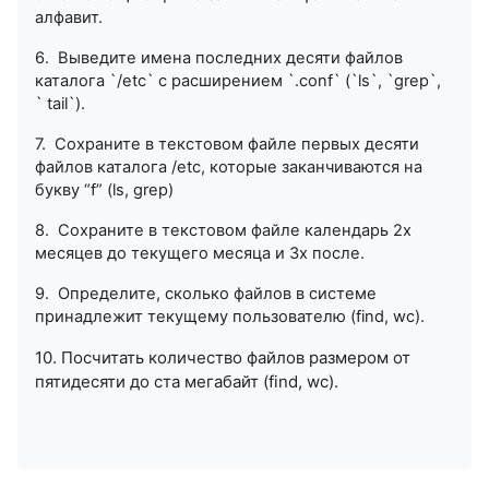
алфавит.
6. Выведите имена последних десяти файлов
каталога `/etc` с расширением `.conf` (`ls`, `grep`,
`
tail
`).
7. Сохраните в текстовом файле первых десяти
файлов каталога /etc, которые заканчиваются на
букву “
f
” (
ls
,
grep
)
8. Сохраните в текстовом файле календарь 2х
месяцев до текущего месяца и 3х после.
9. Определите, сколько файлов в системе
принадлежит текущему пользователю (find, wc).
10. Посчитать количество файлов размером от
пятидесяти до ста мегабайт (find, wc).