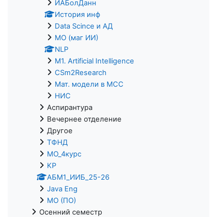
ИАБолДанн
История инф
Data Scince и АД
МО (маг ИИ)
NLP
M1. Artificial Intelligence
CSm2Research
Мат. модели в МСС
НИС
Аспирантура
Вечернее отделение
Другое
ТФНД
МО_4курс
KP
АБМ1_ИИБ_25-26
Java Eng
МО (ПО)
Осенний семестр