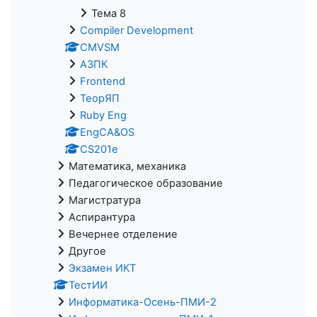
Тема 8
Compiler Development
CMVSM
АЗПК
Frontend
ТеорЯП
Ruby Eng
EngCA&OS
CS201e
Математика, механика
Педагогическое образование
Магистратура
Аспирантура
Вечернее отделение
Другое
Экзамен ИКТ
ТестИИ
Информатика-Осень-ПМИ-2