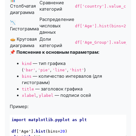
Сравнение
Столбчатая
df['country'].value_count
категорий
диаграмма
Распределение
📉
числовых
df['Age'].hist(bins=20)
Гистограмма
данных
🥧 Круговая
Доли
df['Age_Group'].value_cou
диаграмма
категорий
📌
Пояснение к основным параметрам:
— тип графика
kind
(
,
,
,
)
'bar'
'pie'
'line'
'hist'
— количество интервалов (для
bins
гистограмм)
— заголовок графика
title
,
— подписи осей
xlabel
ylabel
Пример:
import
matplotlib
.pyplot
as
plt
df
['Age']
.hist
(bins=
20