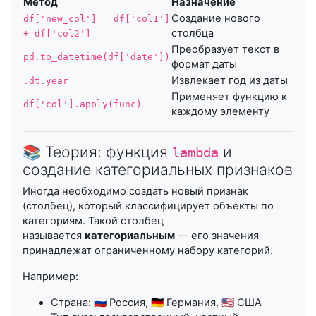
Метод
Назначение
Создание нового
df['new_col'] = df['col1']
столбца
+ df['col2']
Преобразует текст в
pd.to_datetime(df['date'])
формат даты
Извлекает год из даты
.dt.year
Применяет функцию к
df['col'].apply(func)
каждому элементу
📚 Теория: функция
и
lambda
создание категориальных признаков
Иногда необходимо создать новый признак
(столбец), который классифицирует объекты по
категориям. Такой столбец
называется
категориальным
— его значения
принадлежат ограниченному набору категорий.
Например:
Страна: 🇷🇺 Россия, 🇩🇪 Германия, 🇺🇸 США