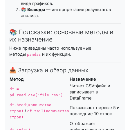
виде графиков.
📚
Выводы
— интерпретация результатов
анализа.
📚 Подсказки: основные методы и
их назначение
Ниже приведены часто используемые
методы
и их функции.
pandas
📥 Загрузка и обзор данных
Метод
Назначение
Читает CSV-файл и
df =
записывает в
pd.read_csv("file.csv")
DataFrame
df.head(количество
Показывает первые 5 и
/
строк)
df.tail(количество
последние 10 строк
строк)
Отображает
информацию о типах
df.info()