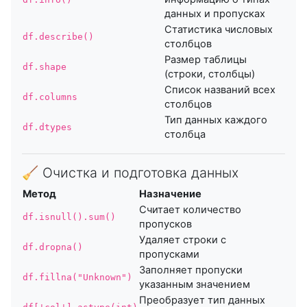
данных и пропусках
Статистика числовых
df.describe()
столбцов
Размер таблицы
df.shape
(строки, столбцы)
Список названий всех
df.columns
столбцов
Тип данных каждого
df.dtypes
столбца
🧹 Очистка и подготовка данных
Метод
Назначение
Считает количество
df.isnull().sum()
пропусков
Удаляет строки с
df.dropna()
пропусками
Заполняет пропуски
df.fillna("Unknown")
указанным значением
Преобразует тип данных