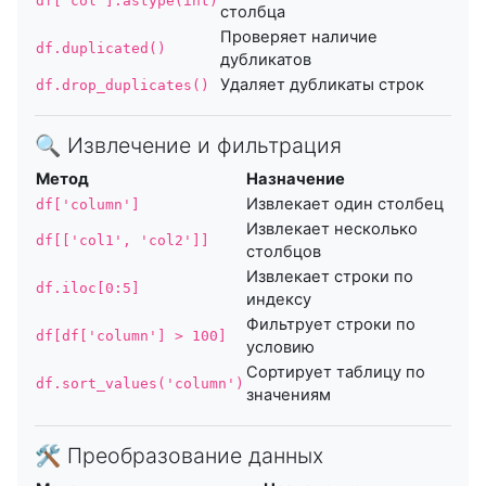
df['col'].astype(int)
столбца
Проверяет наличие
df.duplicated()
дубликатов
Удаляет дубликаты строк
df.drop_duplicates()
🔍 Извлечение и фильтрация
Метод
Назначение
Извлекает один столбец
df['column']
Извлекает несколько
df[['col1', 'col2']]
столбцов
Извлекает строки по
df.iloc[0:5]
индексу
Фильтрует строки по
df[df['column'] > 100]
условию
Сортирует таблицу по
df.sort_values('column')
значениям
🛠 Преобразование данных