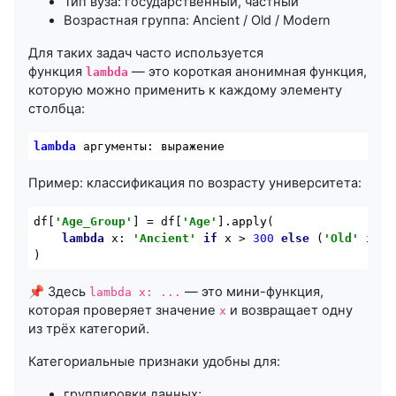
Тип вуза: государственный, частный
Возрастная группа: Ancient / Old / Modern
Для таких задач часто используется
функция
— это короткая анонимная функция,
lambda
которую можно применить к каждому элементу
столбца:
lambda
Пример: классификация по возрасту университета:
df[
'Age_Group'
] = df[
'Age'
].apply(

lambda
 x: 
'Ancient'
if
 x > 
300
else
 (
'Old'
if
 x
📌 Здесь
— это мини-функция,
lambda x: ...
которая проверяет значение
и возвращает одну
x
из трёх категорий.
Категориальные признаки удобны для:
группировки данных;