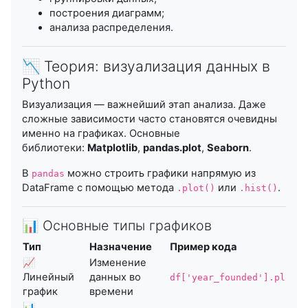
построения диаграмм;
анализа распределения.
📉 Теория: визуализация данных в
Python
Визуализация — важнейший этап анализа. Даже
сложные зависимости часто становятся очевидны
именно на графиках. Основные
библиотеки:
Matplotlib
,
pandas.plot
,
Seaborn
.
В
можно строить графики напрямую из
pandas
DataFrame с помощью метода
или
.
.plot()
.hist()
📊 Основные типы графиков
Тип
Назначение
Пример кода
📈
Изменение
Линейный
данных во
df['year_founded'].plot()
график
времени
📊