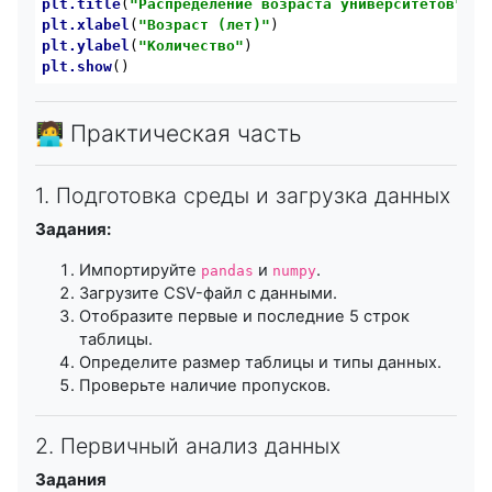
plt
.title
(
"Распределение возраста университетов"
plt
.xlabel
(
"Возраст (лет)"
plt
.ylabel
(
"Количество"
plt
.show
🧑‍💻 Практическая часть
1. Подготовка среды и загрузка данных
Задания:
Импортируйте
и
.
pandas
numpy
Загрузите CSV-файл с данными.
Отобразите первые и последние 5 строк
таблицы.
Определите размер таблицы и типы данных.
Проверьте наличие пропусков.
2. Первичный анализ данных
Задания