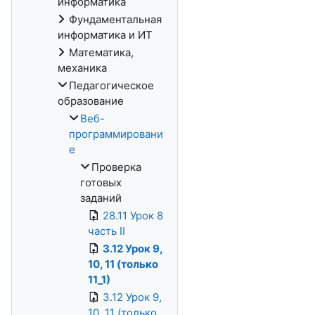
информатика
Фундаментальная
информатика и ИТ
Математика,
механика
Педагогическое
образование
Веб-
программировани
е
Проверка
готовых
заданий
28.11 Урок 8
часть II
3.12 Урок 9,
10, 11 (только
11_1)
3.12 Урок 9,
10, 11 (только