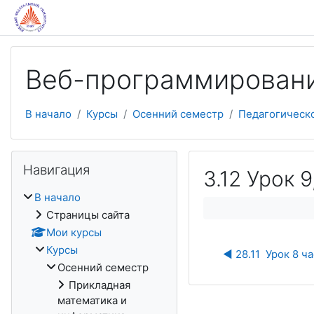
Перейти к основному содержанию
Веб-программирован
В начало
Курсы
Осенний семестр
Педагогическ
Пропустить Навигация
Навигация
3.12 Урок 9,
В начало
Страницы сайта
Мои курсы
Курсы
◀︎ 28.11  Урок 8 ча
Осенний семестр
Прикладная
математика и