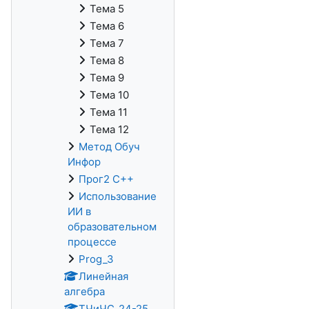
Тема 5
Тема 6
Тема 7
Тема 8
Тема 9
Тема 10
Тема 11
Тема 12
Метод Обуч
Инфор
Прог2 С++
Использование
ИИ в
образовательном
процессе
Prog_3
Линейная
алгебра
ТЧиЧС_24-25