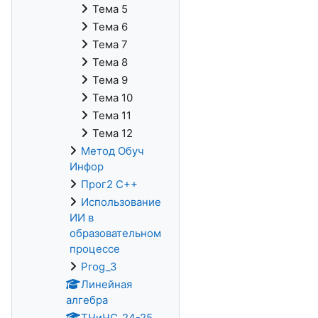
Тема 5
Тема 6
Тема 7
Тема 8
Тема 9
Тема 10
Тема 11
Тема 12
Метод Обуч
Инфор
Прог2 С++
Использование
ИИ в
образовательном
процессе
Prog_3
Линейная
алгебра
ТЧиЧС_24-25