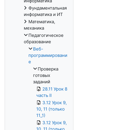
информатика
Фундаментальная
информатика и ИТ
Математика,
механика
Педагогическое
образование
Веб-
программировани
е
Проверка
готовых
заданий
28.11 Урок 8
часть II
3.12 Урок 9,
10, 11 (только
11_1)
3.12 Урок 9,
10, 11 (только