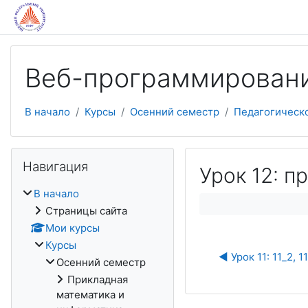
Перейти к основному содержанию
Веб-программирован
В начало
Курсы
Осенний семестр
Педагогическ
Пропустить Навигация
Навигация
Урок 12: пр
В начало
Страницы сайта
Мои курсы
Курсы
◀︎ Урок 11: 11_2, 1
Осенний семестр
Прикладная
математика и