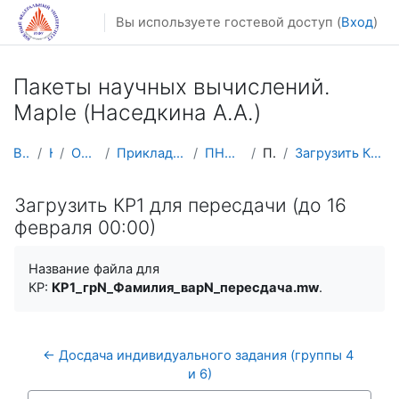
Перейти к основному содержанию
Вы используете гостевой доступ (
Вход
)
Пакеты научных вычислений.
Maple (Наседкина А.А.)
В начало
Курсы
Осенний семестр
Прикладная математика и информатика
ПНВ-Maple (осень 2025)
Пересдача
Загрузить КР1 для пересдачи (до 16 февраля 00:00)
Загрузить КР1 для пересдачи (до 16
февраля 00:00)
Название файла для
КР:
КР1_грN_Фамилия_вар
N_пересдача
.mw
.
← Досдача индивидуального задания (группы 4 
и 6)