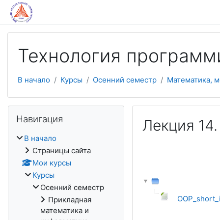
Перейти к основному содержанию
Технология программ
В начало
Курсы
Осенний семестр
Математика, м
Пропустить Навигация
Навигация
Лекция 14.
В начало
Страницы сайта
Мои курсы
Курсы
Осенний семестр
OOP_short_i
Прикладная
математика и