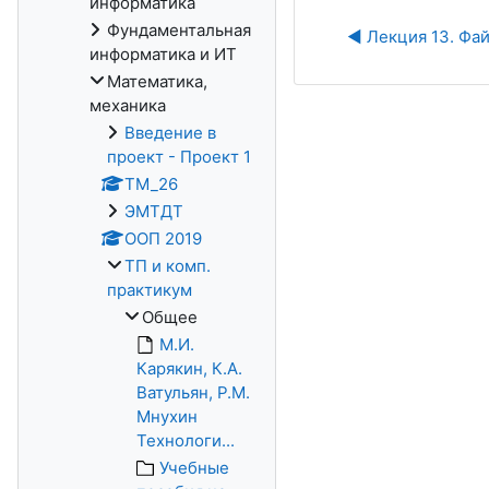
информатика
Фундаментальная
◀︎ Лекция 13. Фа
информатика и ИТ
Математика,
механика
Введение в
проект - Проект 1
ТМ_26
ЭМТДТ
ООП 2019
ТП и комп.
практикум
Общее
М.И.
Карякин, К.А.
Ватульян, Р.М.
Мнухин
Технологи...
Учебные