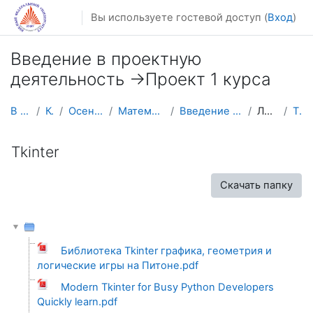
Перейти к основному содержанию
Вы используете гостевой доступ (
Вход
)
Введение в проектную
деятельность ->Проект 1 курса
В начало
Курсы
Осенний семестр
Математика, механика
Введение в проект - Проект 1
Литература
Tkinter
Tkinter
Скачать папку
Библиотека Tkinter графика, геометрия и
логические игры на Питоне.pdf
Modern Tkinter for Busy Python Developers
Quickly learn.pdf