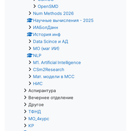
OpenSMD
Num Methods 2026
Научные вычисления - 2025
ИАБолДанн
История инф
Data Scince и АД
МО (маг ИИ)
NLP
M1. Artificial Intelligence
CSm2Research
Мат. модели в МСС
НИС
Аспирантура
Вечернее отделение
Другое
ТФНД
МО_4курс
KP