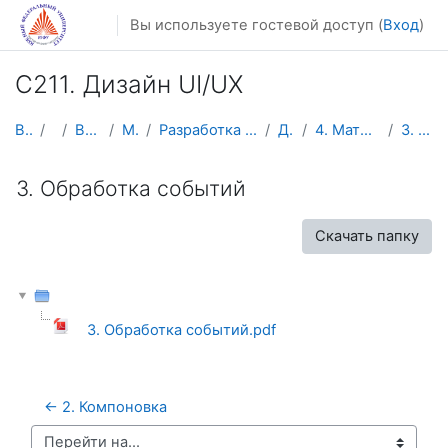
Перейти к основному содержанию
Вы используете гостевой доступ (
Вход
)
C211. Дизайн UI/UX
В начало
Курсы
Весенний семестр
Магистратура
Разработка мобильных приложений и компьютерных игр
Дизайн UI/UX
4. Материалы к лабораторным занятиям
3. Обработка событий
3. Обработка событий
Скачать папку
3. Обработка событий.pdf
← 2. Компоновка