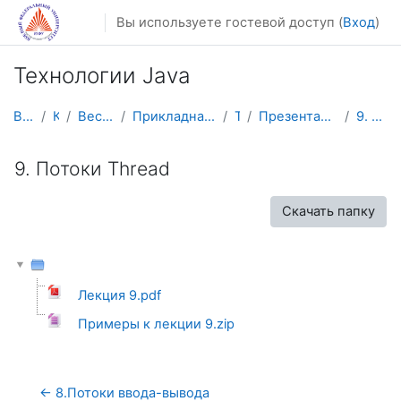
Перейти к основному содержанию
Вы используете гостевой доступ (
Вход
)
Технологии Java
В начало
Курсы
Весенний семестр
Прикладная математика и информатика
TJava
Презентации и материалы к занятиям
9. Потоки Thread
9. Потоки Thread
Скачать папку
Лекция 9.pdf
Примеры к лекции 9.zip
← 8.Потоки ввода-вывода