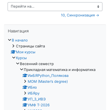
Перейти на...
10, Синхронизация →
Пропустить Навигация
Навигация
В начало
Страницы сайта
Мои курсы
Курсы
Весенний семестр
Прикладная математика и информатика
ИиБЯPython_Полякова
MOM (Master’s degree)
ИБяз
ИБЯpy
УП_3_ИВЭ
УМФ Т-2026