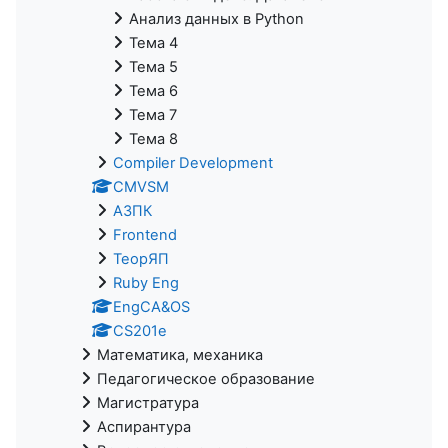
Анализ данных в Python
Тема 4
Тема 5
Тема 6
Тема 7
Тема 8
Compiler Development
CMVSM
АЗПК
Frontend
ТеорЯП
Ruby Eng
EngCA&OS
CS201e
Математика, механика
Педагогическое образование
Магистратура
Аспирантура