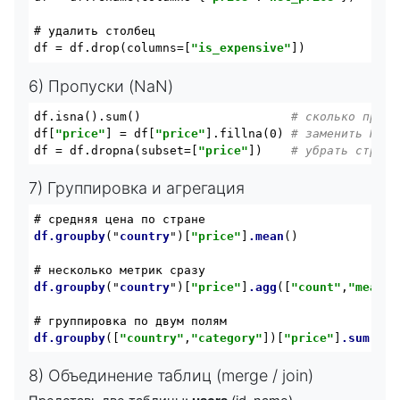
# удалить столбец

df = df.drop(columns=[
"is_expensive"
6) Пропуски (NaN)
df.isna().sum()                     
# сколько пропу
df[
"price"
] = df[
"price"
].fillna(0) 
# заменить NaN 
df = df.dropna(subset=[
"price"
])    
# убрать строки
7) Группировка и агрегация
df
.groupby
("
country
")
[
"price"
]
.mean
()

df
.groupby
("
country
")
[
"price"
]
.agg
(
[
"count"
,
"mean"
,
df
.groupby
(
[
"country"
,
"category"
]
)
[
"price"
]
.sum
()
.r
8) Объединение таблиц (merge / join)