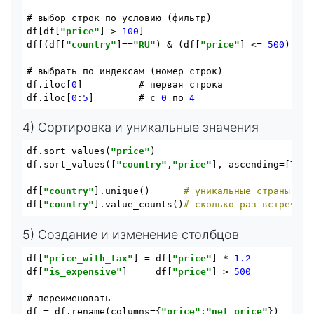
# выбор строк по условию (фильтр)

df[df[
"price"
] > 
100
]

df[(df[
"country"
]==
"RU"
) & (df[
"price"
] <= 
500
)]

# выбрать по индексам (номер строк)

df.iloc[
0
]          # первая строка

df.iloc[
0
:
5
]        # с 
0
 по 
4
4) Сортировка и уникальные значения
df.sort_values(
"price"
)                         
# п
df.sort_values([
"country"
,
"price"
], ascending=[
True
df[
"country"
].unique()      
# уникальные страны
df[
"country"
].value_counts()
# сколько раз встречает
5) Создание и изменение столбцов
df[
"price_with_tax"
] = df[
"price"
] * 
1.2
df[
"is_expensive"
]   = df[
"price"
] > 
500
# переименовать

df = df.rename(columns={
"price"
:
"net_price"
})
