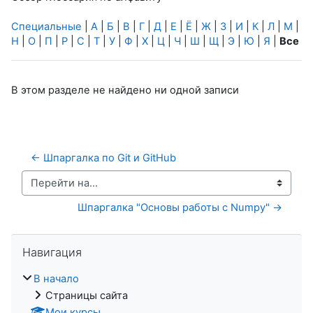
Специальные
|
А
|
Б
|
В
|
Г
|
Д
|
Е
|
Ё
|
Ж
|
З
|
И
|
К
|
Л
|
М
|
Н
|
О
|
П
|
Р
|
С
|
Т
|
У
|
Ф
|
Х
|
Ц
|
Ч
|
Ш
|
Щ
|
Э
|
Ю
|
Я
|
Все
В этом разделе не найдено ни одной записи
← Шпаргалка по Git и GitHub
Перейти на...
Шпаргалка "Основы работы с Numpy" →
Пропустить Навигация
Навигация
В начало
Страницы сайта
Мои курсы