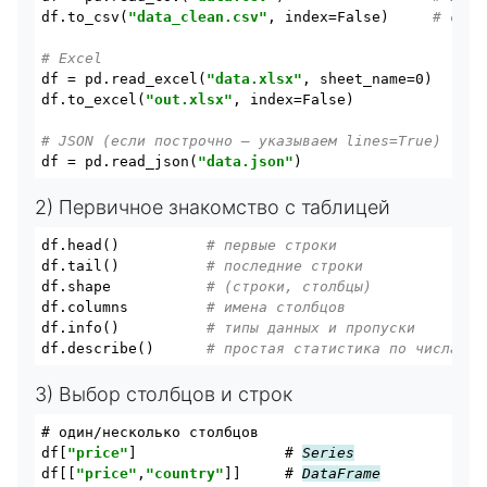
df.to_csv(
"data_clean.csv"
, index=False)     
# сохр
# Excel
df = pd.read_excel(
"data.xlsx"
, sheet_name=0)

df.to_excel(
"out.xlsx"
, index=False)

# JSON (если построчно — указываем lines=True)
df = pd.read_json(
"data.json"
2) Первичное знакомство с таблицей
df.head()          
# первые строки
df.tail()          
# последние строки
df.shape           
# (строки, столбцы)
df.columns         
# имена столбцов
df.info()          
# типы данных и пропуски
df.describe()      
# простая статистика по числам
3) Выбор столбцов и строк
# один/несколько столбцов

df[
"price"
]                 # 
Series
df[[
"price"
,
"country"
]]     # 
DataFrame