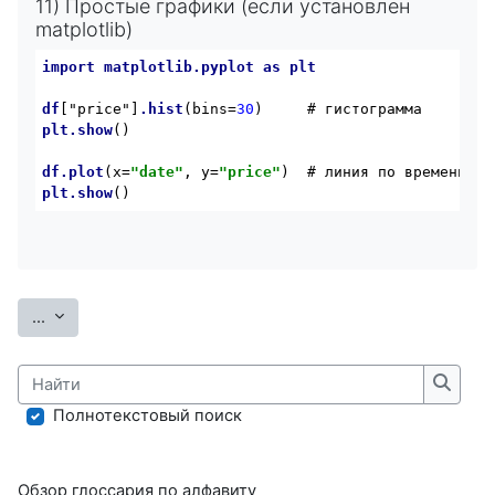
11) Простые графики (если установлен
matplotlib)
import
matplotlib
.pyplot
as
plt
df
["price"]
.hist
(bins=
30
plt
.show
()

df
.plot
(x=
"date"
, y=
"price"
plt
.show
()
Экспорт записей
...
Найти
Найти
Полнотекстовый поиск
Обзор глоссария по алфавиту