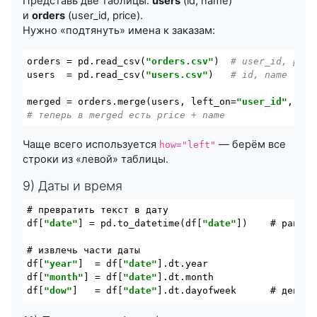
Представь две таблицы:
users
(id, name)
и
orders
(user_id, price).
Нужно «подтянуть» имена к заказам:
orders
 = pd.read_csv(
"orders.csv"
)  
# user_id, pric
users
  = pd.read_csv(
"users.csv"
)   
# id, name
merged
 = orders.merge(users, left_on=
"user_id"
, rig
# теперь в merged есть price + name
Чаще всего используется
— берём все
how="left"
строки из «левой» таблицы.
9) Даты и время
# превратить текст в дату

df[
"date"
] = pd.to_datetime(df[
"date"
])    # pandas
# извлечь части даты

df[
"year"
]  = df[
"date"
].dt.year

df[
"month"
] = df[
"date"
].dt.month

df[
"dow"
]   = df[
"date"
].dt.dayofweek      # день н