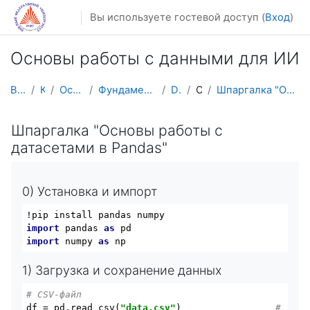
Перейти к основному содержанию
Вы используете гостевой доступ (
Вход
)
Основы работы с данными для ИИ
В начало
Курсы
Осенний семестр
Фундаментальная информатика и ИТ
DataSc101
Общее
Шпаргалка "Основы работы с датасетами в Pandas"
Шпаргалка "Основы работы с
датасетами в Pandas"
0) Установка и импорт
import
 pandas 
as
import
 numpy 
as
1) Загрузка и сохранение данных
# CSV-файл
df = pd.read_csv(
"data.csv"
)                 
# загр