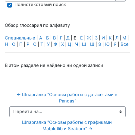
Найти
Полнотекстовый поиск
Обзор глоссария по алфавиту
Специальные
|
А
|
Б
|
В
|
Г
|
Д
|
Е
|
Ё
|
Ж
|
З
|
И
|
К
|
Л
|
М
|
Н
|
О
|
П
|
Р
|
С
|
Т
|
У
|
Ф
|
Х
|
Ц
|
Ч
|
Ш
|
Щ
|
Э
|
Ю
|
Я
|
Все
В этом разделе не найдено ни одной записи
← Шпаргалка "Основы работы с датасетами в 
Pandas"
Перейти на...
Шпаргалка "Основы работы с графиками 
Matplotlib и Seaborn" →