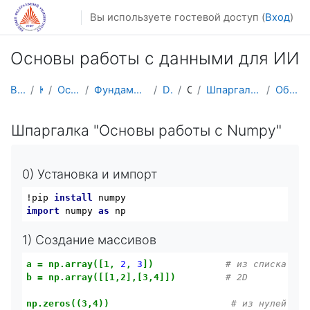
Перейти к основному содержанию
Вы используете гостевой доступ (
Вход
)
Основы работы с данными для ИИ
В начало
Курсы
Осенний семестр
Фундаментальная информатика и ИТ
DataSc101
Общее
Шпаргалка "Основы работы с Numpy"
Обзор по алфавиту
Шпаргалка "Основы работы с Numpy"
0) Установка и импорт
!pip 
install
import
 numpy 
as
1) Создание массивов
a
=
np.array([1,
2
,
3
])
# из списка
b
=
np.array([[1,2],[3,4]])
# 2D
np.zeros((3,4))
# из нулей