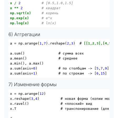
x
/
2
# [0.5,1.0,1.5]
x
**
2
# квадрат
np.sqrt(x)
# корень
np.exp(x)
# e^x
np.log(x)
# ln(x)
6) Аггрегации
a = np.arange(
1
,
7
).reshape(
2
,
3
)  # 
[[1,2,3],[4,5,6]
a.sum()                # сумма всех

a.mean()               # среднее

a.
min
(), a.
max
()

a.sum(axis=
0
)          # по столбцам -> [
5
,
7
,
9
]

a.sum(axis=
1
)          # по строкам  -> [
6
,
15
7) Изменение формы
x = np.arange(
12
)

x.reshape(
3
,
4
)          # новая форма (копии может н
x.ravel()               # «плоский» вид

x.T                     # транспонирование (для 
2
D)
