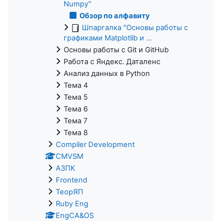
Numpy"
Обзор по алфавиту
Шпаргалка "Основы работы с
графиками Matplotlib и ...
Основы работы с Git и GitHub
Работа с Яндекс. Даталенс
Анализ данных в Python
Тема 4
Тема 5
Тема 6
Тема 7
Тема 8
Compiler Development
CMVSM
АЗПК
Frontend
ТеорЯП
Ruby Eng
EngCA&OS