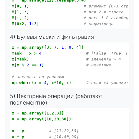
M
=
np.arange(12).reshape(3,4)
M[0,
1
]
# элемент (0-я строка,
M[1,
:]
# вся 2-я строка
M[:,
2
]
# весь 3-й столбец
M[0:2,
1
:3]
# подматрица
4) Булевы маски и фильтрация
x
=
np.array([3,
7
,
1
,
9
,
4
])
mask
=
x
>
4
# [False, True, False
x[mask]
# элементы > 4
x[x
%
2
==
1
]
# нечётные
# заменить по условию
np.where(x
>
4
,
x*10,
x)
# если >4 умножить на
5) Векторные операции (работают
поэлементно)
x
=
np.array([1,2,3])
y
=
np.array([10,20,30])
x
+
y
# [11,22,33]
x
*
y
# [10,40,90]