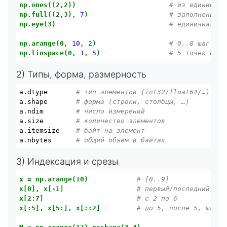
np.ones((2,2))
# из единиц
np.full((2,3),
7
)
# заполнение к
np.eye(3)
# единичная ма
np.arange(0,
10
,
2
)
# 0..8 шаг 2
np.linspace(0,
1
,
5
)
# 5 точек от 0
2) Типы, форма, размерность
a.dtype       
# тип элементов (int32/float64/…)
a.shape       
# форма (строки, столбцы, …)
a.ndim        
# число измерений
a.size        
# количество элементов
a.itemsize    
# байт на элемент
a.nbytes      
# общий объём в байтах
3) Индексация и срезы
x
=
np.arange(10)
# [0..9]
x[0],
x[-1]
# первый/последний
x[2:7]
# с 2 по 6
x[:5],
x[5:],
x[::2]
# до 5, после 5, шаг 2