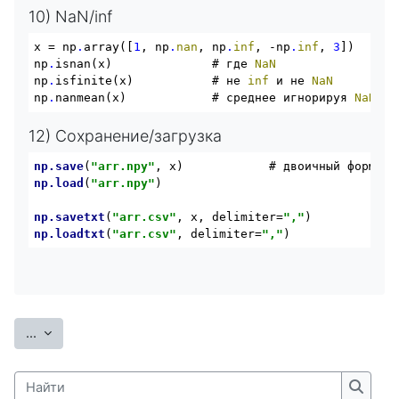
10) NaN/inf
x = np
.
array([
1
, np
.
nan
, np
.
inf
, -np
.
inf
, 
3
])

np
.
isnan(x)              # где 
NaN
np
.
isfinite(x)           # не 
inf
 и не 
NaN
np
.
nanmean(x)            # среднее игнорируя 
NaN
12) Сохранение/загрузка
np
.save
(
"arr.npy"
, x)            # двоичный формат 
np
.load
(
"arr.npy"
)

np
.savetxt
(
"arr.csv"
, x, delimiter=
","
np
.loadtxt
(
"arr.csv"
, delimiter=
","
)
Экспорт записей
...
Найти