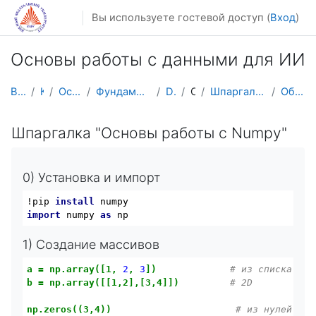
Перейти к основному содержанию
Вы используете гостевой доступ (
Вход
)
Основы работы с данными для ИИ
В начало
Курсы
Осенний семестр
Фундаментальная информатика и ИТ
DataSc101
Общее
Шпаргалка "Основы работы с Numpy"
Обзор по алфавиту
Шпаргалка "Основы работы с Numpy"
0) Установка и импорт
!pip 
install
import
 numpy 
as
1) Создание массивов
a
=
np.array([1,
2
,
3
])
# из списка
b
=
np.array([[1,2],[3,4]])
# 2D
np.zeros((3,4))
# из нулей