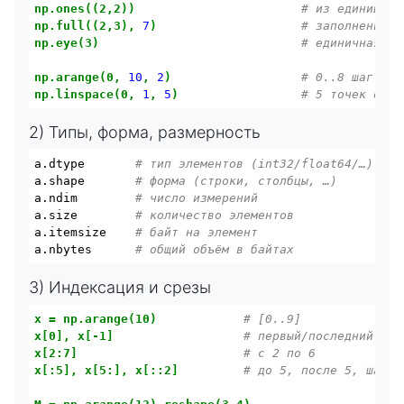
np.ones((2,2))
# из единиц
np.full((2,3),
7
)
# заполнение к
np.eye(3)
# единичная ма
np.arange(0,
10
,
2
)
# 0..8 шаг 2
np.linspace(0,
1
,
5
)
# 5 точек от 0
2) Типы, форма, размерность
a.dtype       
# тип элементов (int32/float64/…)
a.shape       
# форма (строки, столбцы, …)
a.ndim        
# число измерений
a.size        
# количество элементов
a.itemsize    
# байт на элемент
a.nbytes      
# общий объём в байтах
3) Индексация и срезы
x
=
np.arange(10)
# [0..9]
x[0],
x[-1]
# первый/последний
x[2:7]
# с 2 по 6
x[:5],
x[5:],
x[::2]
# до 5, после 5, шаг 2