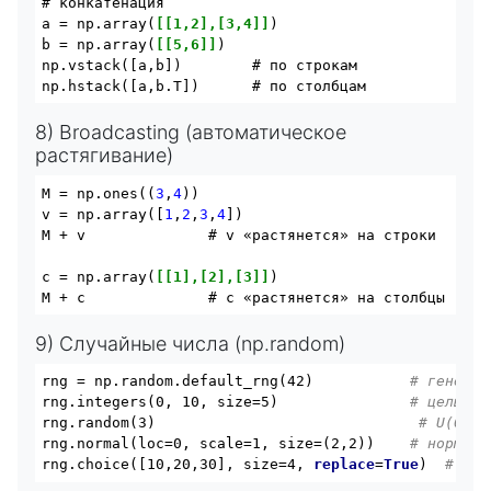
# конкатенация

a = np.array(
[[1,2],[3,4]]
)

b = np.array(
[[5,6]]
)

np.vstack([a,b])        # по строкам

8) Broadcasting (автоматическое
растягивание)
M = np.ones((
3
,
4
))

v = np.array([
1
,
2
,
3
,
4
])

M + v              # v «растянется» на строки

c = np.array(
[[1],[2],[3]]
)

9) Случайные числа (np.random)
rng = np.random.default_rng(42)           
# генерат
rng.integers(0, 10, size=5)               
# целые [
rng.random(3)                              
# U(0,1)
rng.normal(loc=0, scale=1, size=(2,2))    
# нормаль
rng.choice([10,20,30], size=4, 
replace
=
True
)  
# выб