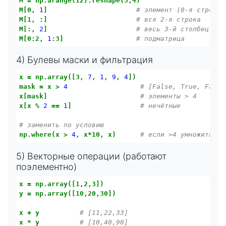
M
=
np.arange(12).reshape(3,4)
M[0,
1
]
# элемент (0-я строка,
M[1,
:]
# вся 2-я строка
M[:,
2
]
# весь 3-й столбец
M[0:2,
1
:3]
# подматрица
4) Булевы маски и фильтрация
x
=
np.array([3,
7
,
1
,
9
,
4
])
mask
=
x
>
4
# [False, True, False
x[mask]
# элементы > 4
x[x
%
2
==
1
]
# нечётные
# заменить по условию
np.where(x
>
4
,
x*10,
x)
# если >4 умножить на
5) Векторные операции (работают
поэлементно)
x
=
np.array([1,2,3])
y
=
np.array([10,20,30])
x
+
y
# [11,22,33]
x
*
y
# [10,40,90]