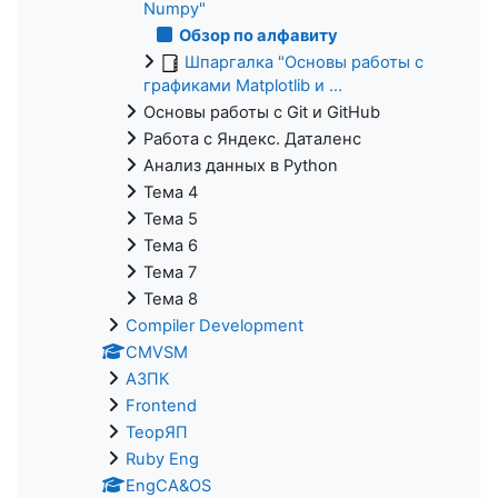
Numpy"
Обзор по алфавиту
Шпаргалка "Основы работы с
графиками Matplotlib и ...
Основы работы с Git и GitHub
Работа с Яндекс. Даталенс
Анализ данных в Python
Тема 4
Тема 5
Тема 6
Тема 7
Тема 8
Compiler Development
CMVSM
АЗПК
Frontend
ТеорЯП
Ruby Eng
EngCA&OS