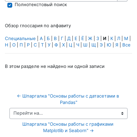
Найти
Полнотекстовый поиск
Обзор глоссария по алфавиту
Специальные
|
А
|
Б
|
В
|
Г
|
Д
|
Е
|
Ё
|
Ж
|
З
|
И
|
К
|
Л
|
М
|
Н
|
О
|
П
|
Р
|
С
|
Т
|
У
|
Ф
|
Х
|
Ц
|
Ч
|
Ш
|
Щ
|
Э
|
Ю
|
Я
|
Все
В этом разделе не найдено ни одной записи
← Шпаргалка "Основы работы с датасетами в 
Pandas"
Перейти на...
Шпаргалка "Основы работы с графиками 
Matplotlib и Seaborn" →