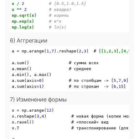
x
/
2
# [0.5,1.0,1.5]
x
**
2
# квадрат
np.sqrt(x)
# корень
np.exp(x)
# e^x
np.log(x)
# ln(x)
6) Аггрегации
a = np.arange(
1
,
7
).reshape(
2
,
3
)  # 
[[1,2,3],[4,5,6]
a.sum()                # сумма всех

a.mean()               # среднее

a.
min
(), a.
max
()

a.sum(axis=
0
)          # по столбцам -> [
5
,
7
,
9
]

a.sum(axis=
1
)          # по строкам  -> [
6
,
15
7) Изменение формы
x = np.arange(
12
)

x.reshape(
3
,
4
)          # новая форма (копии может н
x.ravel()               # «плоский» вид

x.T                     # транспонирование (для 
2
D)
