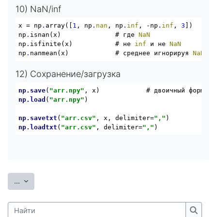
10) NaN/inf
x = np
.
array([
1
, np
.
nan
, np
.
inf
, -np
.
inf
, 
3
])

np
.
isnan(x)              # где 
NaN
np
.
isfinite(x)           # не 
inf
 и не 
NaN
np
.
nanmean(x)            # среднее игнорируя 
NaN
12) Сохранение/загрузка
np
.save
(
"arr.npy"
, x)            # двоичный формат 
np
.load
(
"arr.npy"
)

np
.savetxt
(
"arr.csv"
, x, delimiter=
","
np
.loadtxt
(
"arr.csv"
, delimiter=
","
)
Экспорт записей
...
Найти