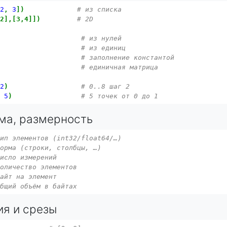
2
,
3
])
# из списка
,2],[3,4]])
# 2D
# из нулей
# из единиц
)
# заполнение константой
# единичная матрица
2
)
# 0..8 шаг 2
,
5
)
# 5 точек от 0 до 1
рма, размерность
тип элементов (int32/float64/…)
форма (строки, столбцы, …)
число измерений
количество элементов
байт на элемент
общий объём в байтах
ия и срезы