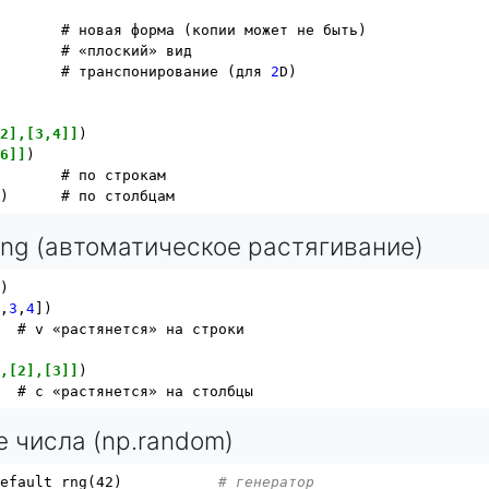


       # новая форма (копии может не быть)

       # «плоский» вид

        # транспонирование (для 
2
D)

,2],[3,4]]
)

,6]]
)

       # по строкам

ing (автоматическое растягивание)
)

2
,
3
,
4
])

  # v «растянется» на строки

],[2],[3]]
)

е числа (np.random)
default_rng(42)           
# генератор