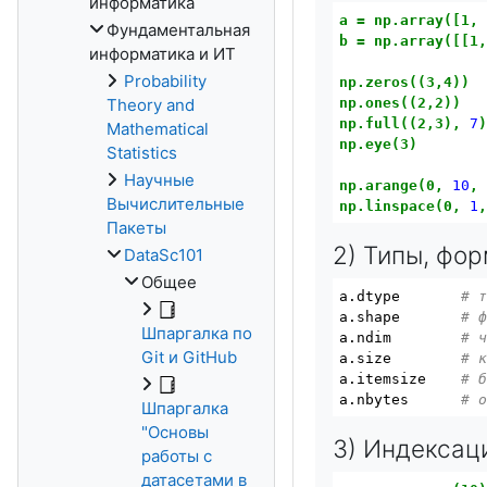
информатика
a
=
np.array([1,
Фундаментальная
b
=
np.array([[1
информатика и ИТ
Probability
np.zeros((3,4))
np.ones((2,2))
Theory and
np.full((2,3),
7
Mathematical
np.eye(3)
Statistics
Научные
np.arange(0,
10
,
Вычислительные
np.linspace(0,
1
Пакеты
2) Типы, фо
DataSc101
Общее
a.dtype       
# 
a.shape       
# 
Шпаргалка по
a.ndim        
# 
Git и GitHub
a.size        
# 
a.itemsize    
# 
a.nbytes      
# 
Шпаргалка
"Основы
3) Индексац
работы с
датасетами в