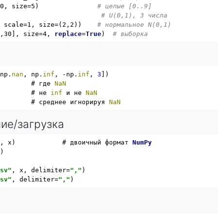
10, size=5)               
# целые [0..9]
                           
# U(0,1), 3 числа
, scale=1, size=(2,2))    
# нормальное N(0,1)
0,30], size=4, 
replace
=
True
)  
# выборка
 np
.
nan
, np
.
inf
, -np
.
inf
, 
3
])

         # где 
NaN
         # не 
inf
 и не 
NaN
         # среднее игнорируя 
NaN
ние/загрузка
"
, x)            # двоичный формат 
NumPy
"
)

csv"
, x, delimiter=
","
csv"
, delimiter=
","
)