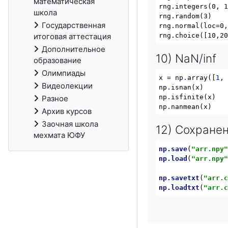
математическая
rng.integers(0, 
школа
rng.random(3)   
Государственная
rng.normal(loc=0
rng.choice([10,2
итоговая аттестация
Дополнительное
10) NaN/inf
образование
Олимпиады
x = np
.
array([
1
,
Видеолекции
np
.
isnan(x)     
np
.
isfinite(x)  
Разное
np
.
nanmean(x)   
Архив курсов
Заочная школа
12) Сохране
мехмата ЮФУ
np
.save
(
"arr.npy
np
.load
(
"arr.npy
np
.savetxt
(
"arr.
np
.loadtxt
(
"arr.