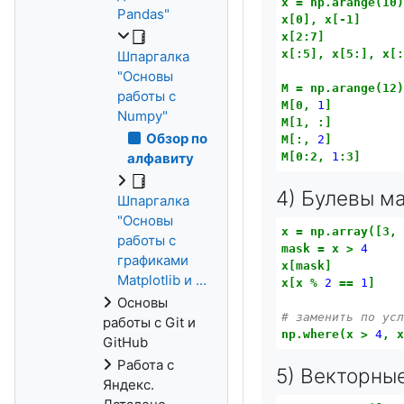
x
=
np.arange(10
Pandas"
x[0],
x[-1]
x[2:7]
x[:5],
x[5:],
x[
Шпаргалка
"Основы
M
=
np.arange(12
работы с
M[0,
1
]
Numpy"
M[1,
:]
Обзор по
M[:,
2
]
M[0:2,
1
:3]
алфавиту
4) Булевы м
Шпаргалка
"Основы
x
=
np.array([3,
работы с
mask
=
x
>
4
графиками
x[mask]
Matplotlib и ...
x[x
%
2
==
1
]
Основы
# заменить по ус
работы с Git и
np.where(x
>
4
,
GitHub
Работа с
5) Векторны
Яндекс.