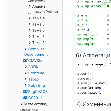
Даталенс
x
=
np.array([1,
Анализ
y
=
np.array([10
данных в Python
x
+
y
#
Тема 4
x
*
y
#
Тема 5
x
/
2
#
x
**
2
#
Тема 6
np.sqrt(x)
#
Тема 7
np.exp(x)
#
Тема 8
np.log(x)
#
Compiler
6) Аггрегаци
Development
CMVSM
a = np.arange(
1
,
АЗПК
Frontend
a.sum()          
a.mean()         
ТеорЯП
a.
min
(), a.
max
()

Ruby Eng
a.sum(axis=
0
)   
EngCA&OS
a.sum(axis=
1
)   
CS201e
7) Изменени
Математика,
механика