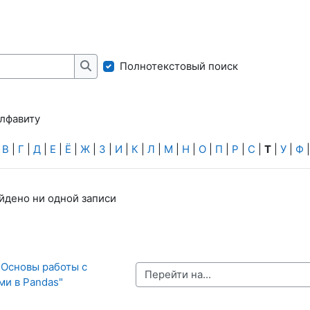
Полнотекстовый поиск
Найти
алфавиту
|
В
|
Г
|
Д
|
Е
|
Ё
|
Ж
|
З
|
И
|
К
|
Л
|
М
|
Н
|
О
|
П
|
Р
|
С
|
Т
|
У
|
Ф
айдено ни одной записи
"Основы работы с 
Перейти на...
ми в Pandas"