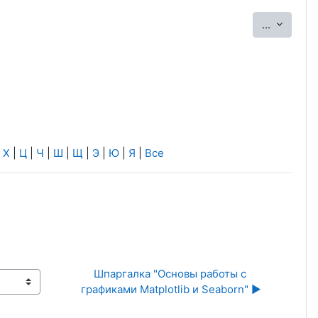
Экспорт
...
|
Х
|
Ц
|
Ч
|
Ш
|
Щ
|
Э
|
Ю
|
Я
|
Все
Шпаргалка "Основы работы с 
графиками Matplotlib и Seaborn" ▶︎