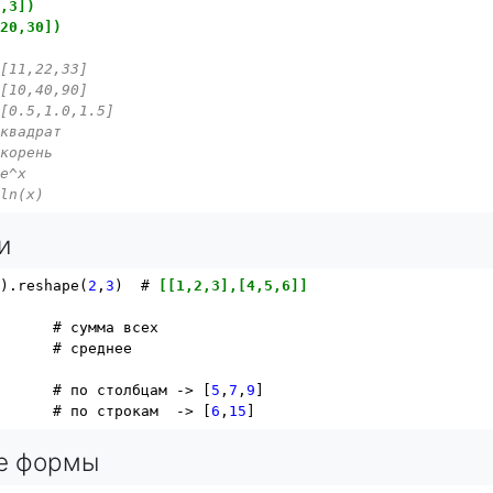
2,3])
,20,30])
 [11,22,33]
 [10,40,90]
 [0.5,1.0,1.5]
 квадрат
 корень
 e^x
 ln(x)
и
7
).reshape(
2
,
3
)  # 
[[1,2,3],[4,5,6]]
      # сумма всех

      # среднее

       # по столбцам -> [
5
,
7
,
9
]

       # по строкам  -> [
6
,
15
е формы