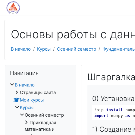
Перейти к основному содержанию
Основы работы с дан
В начало
Курсы
Осенний семестр
Фундаменталь
Пропустить Навигация
Навигация
Шпаргалка
В начало
Страницы сайта
0) Установка
Мои курсы
Курсы
!pip 
install
Осенний семестр
import
 numpy 
as
Прикладная
1) Создание
математика и