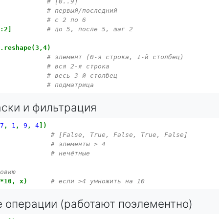
)
# [0..9]
# первый/последний
# с 2 по 6
::2]
# до 5, после 5, шаг 2
).reshape(3,4)
# элемент (0-я строка, 1-й столбец)
# вся 2-я строка
# весь 3-й столбец
# подматрица
аски и фильтрация
7
,
1
,
9
,
4
])
# [False, True, False, True, False]
# элементы > 4
# нечётные
ловию
x*10,
x)
# если >4 умножить на 10
е операции (работают поэлементно)