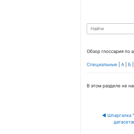
Найти
Обзор глоссария по 
Специальные
|
А
|
Б
В этом разделе не н
◀︎ Шпаргалка 
датасета