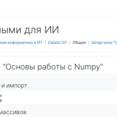
ными для ИИ
ная информатика и ИТ
DataSc101
Общее
Шпаргалка "
 "Основы работы с Numpy"
 и импорт
 массивов