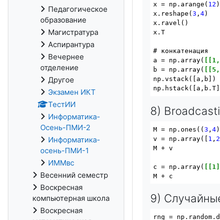
x = np.arange(
12
)
Педагогическое
x.reshape(
3
,
4
)   
образование
x.ravel()        
Магистратура
x.T             
Аспирантура
# конкатенация

Вечернее
a = np.array(
[[1
отделение
b = np.array(
[[5
Другое
np.vstack([a,b]) 
Экзамен ИКТ
ТестИИ
8) Broadcast
Информатика-
Осень-ПМИ-2
M = np.ones((
3
,
4
)
v = np.array([
1
,
Информатика-
M + v            
осень-ПМИ-1
ИММвс
c = np.array(
[[1
Весенний семестр
Воскресная
9) Случайны
компьютерная школа
Воскресная
rng = np.random.