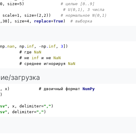
10, size=5)               
# целые [0..9]
                           
# U(0,1), 3 числа
, scale=1, size=(2,2))    
# нормальное N(0,1)
0,30], size=4, 
replace
=
True
)  
# выборка
 np
.
nan
, np
.
inf
, -np
.
inf
, 
3
])

         # где 
NaN
         # не 
inf
 и не 
NaN
         # среднее игнорируя 
NaN
ние/загрузка
"
, x)            # двоичный формат 
NumPy
"
)

csv"
, x, delimiter=
","
csv"
, delimiter=
","
)