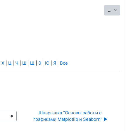
Экспорт
...
|
Х
|
Ц
|
Ч
|
Ш
|
Щ
|
Э
|
Ю
|
Я
|
Все
Шпаргалка "Основы работы с 
графиками Matplotlib и Seaborn" ▶︎