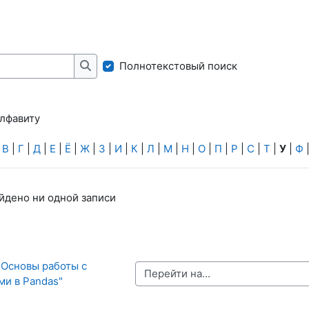
Полнотекстовый поиск
Найти
алфавиту
|
В
|
Г
|
Д
|
Е
|
Ё
|
Ж
|
З
|
И
|
К
|
Л
|
М
|
Н
|
О
|
П
|
Р
|
С
|
Т
|
У
|
Ф
айдено ни одной записи
"Основы работы с 
Перейти на...
ми в Pandas"