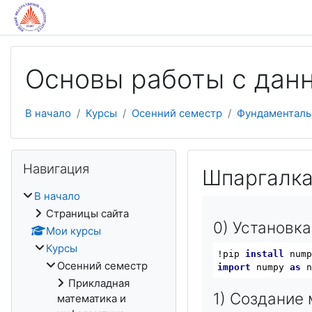
Перейти к основному содержанию
Основы работы с дан
В начало
Курсы
Осенний семестр
Фундаменталь
Пропустить Навигация
Навигация
Шпаргалка
В начало
Страницы сайта
0) Установка
Мои курсы
Курсы
!pip 
install
Осенний семестр
import
 numpy 
as
Прикладная
1) Создание
математика и