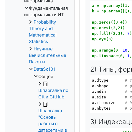
информатика
a
=
np.array([1,
Фундаментальная
b
=
np.array([[1
информатика и ИТ
Probability
np.zeros((3,4))
np.ones((2,2))
Theory and
np.full((2,3),
7
Mathematical
np.eye(3)
Statistics
Научные
np.arange(0,
10
,
Вычислительные
np.linspace(0,
1
Пакеты
2) Типы, фо
DataSc101
Общее
a.dtype       
# 
a.shape       
# 
Шпаргалка по
a.ndim        
# 
Git и GitHub
a.size        
# 
a.itemsize    
# 
a.nbytes      
# 
Шпаргалка
"Основы
3) Индексац
работы с
датасетами в