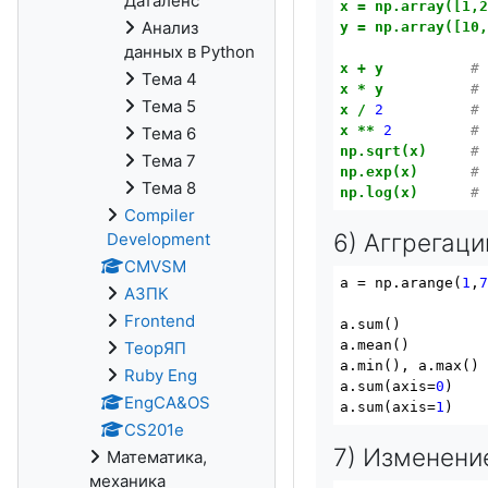
Даталенс
x
=
np.array([1,
Анализ
y
=
np.array([10
данных в Python
x
+
y
#
Тема 4
x
*
y
#
Тема 5
x
/
2
#
x
**
2
#
Тема 6
np.sqrt(x)
#
Тема 7
np.exp(x)
#
Тема 8
np.log(x)
#
Compiler
6) Аггрегаци
Development
CMVSM
a = np.arange(
1
,
АЗПК
Frontend
a.sum()          
a.mean()         
ТеорЯП
a.
min
(), a.
max
()

Ruby Eng
a.sum(axis=
0
)   
EngCA&OS
a.sum(axis=
1
)   
CS201e
7) Изменени
Математика,
механика