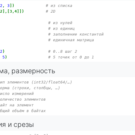
2
,
3
])
# из списка
,2],[3,4]])
# 2D
# из нулей
# из единиц
)
# заполнение константой
# единичная матрица
2
)
# 0..8 шаг 2
,
5
)
# 5 точек от 0 до 1
рма, размерность
тип элементов (int32/float64/…)
форма (строки, столбцы, …)
число измерений
количество элементов
байт на элемент
общий объём в байтах
ия и срезы