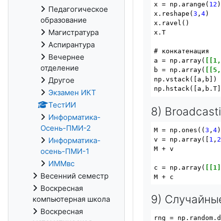
x = np.arange(
12
)
Педагогическое
x.reshape(
3
,
4
)   
образование
x.ravel()        
Магистратура
x.T             
Аспирантура
# конкатенация

Вечернее
a = np.array(
[[1
отделение
b = np.array(
[[5
Другое
np.vstack([a,b]) 
Экзамен ИКТ
ТестИИ
8) Broadcast
Информатика-
Осень-ПМИ-2
M = np.ones((
3
,
4
)
v = np.array([
1
,
Информатика-
M + v            
осень-ПМИ-1
ИММвс
c = np.array(
[[1
Весенний семестр
Воскресная
9) Случайны
компьютерная школа
Воскресная
rng = np.random.