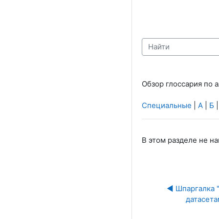
Найти
Обзор глоссария по 
Специальные
|
А
|
Б
В этом разделе не н
◀︎ Шпаргалка 
датасета