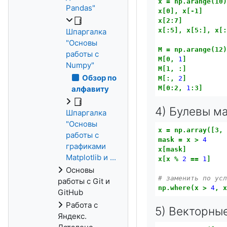
x
=
np.arange(10
Pandas"
x[0],
x[-1]
x[2:7]
x[:5],
x[5:],
x[
Шпаргалка
"Основы
M
=
np.arange(12
работы с
M[0,
1
]
Numpy"
M[1,
:]
Обзор по
M[:,
2
]
M[0:2,
1
:3]
алфавиту
4) Булевы м
Шпаргалка
"Основы
x
=
np.array([3,
работы с
mask
=
x
>
4
графиками
x[mask]
Matplotlib и ...
x[x
%
2
==
1
]
Основы
# заменить по ус
работы с Git и
np.where(x
>
4
,
GitHub
Работа с
5) Векторны
Яндекс.