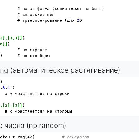


       # новая форма (копии может не быть)

       # «плоский» вид

        # транспонирование (для 
2
D)

,2],[3,4]]
)

,6]]
)

       # по строкам

ing (автоматическое растягивание)
)

2
,
3
,
4
])

  # v «растянется» на строки

],[2],[3]]
)

е числа (np.random)
default_rng(42)           
# генератор