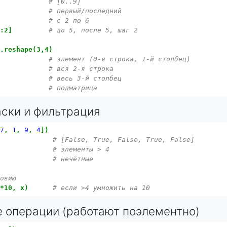
)
# [0..9]
# первый/последний
# с 2 по 6
::2]
# до 5, после 5, шаг 2
).reshape(3,4)
# элемент (0-я строка, 1-й столбец)
# вся 2-я строка
# весь 3-й столбец
# подматрица
аски и фильтрация
7
,
1
,
9
,
4
])
# [False, True, False, True, False]
# элементы > 4
# нечётные
ловию
x*10,
x)
# если >4 умножить на 10
е операции (работают поэлементно)