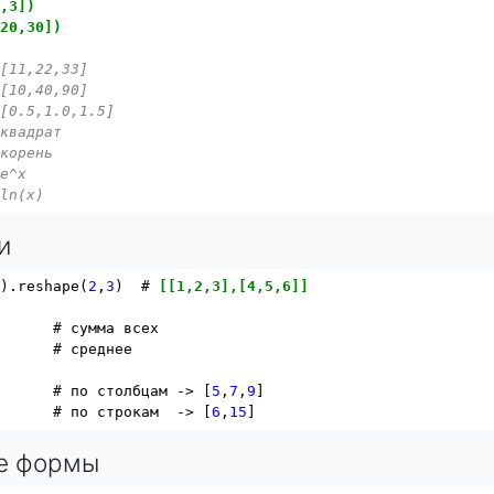
2,3])
,20,30])
 [11,22,33]
 [10,40,90]
 [0.5,1.0,1.5]
 квадрат
 корень
 e^x
 ln(x)
и
7
).reshape(
2
,
3
)  # 
[[1,2,3],[4,5,6]]
      # сумма всех

      # среднее

       # по столбцам -> [
5
,
7
,
9
]

       # по строкам  -> [
6
,
15
е формы