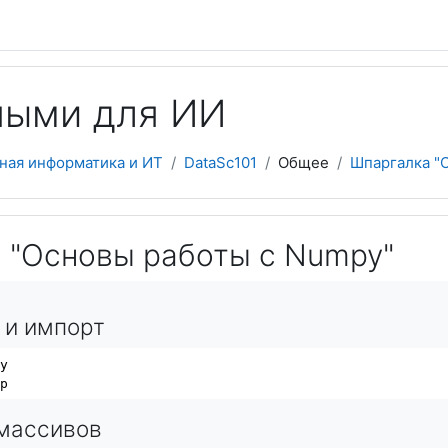
ными для ИИ
ная информатика и ИТ
DataSc101
Общее
Шпаргалка "
 "Основы работы с Numpy"
 и импорт
 массивов