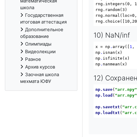
математическая
rng.integers(0, 
школа
rng.random(3)   
Государственная
rng.normal(loc=0
rng.choice([10,2
итоговая аттестация
Дополнительное
10) NaN/inf
образование
Олимпиады
x = np
.
array([
1
,
Видеолекции
np
.
isnan(x)     
np
.
isfinite(x)  
Разное
np
.
nanmean(x)   
Архив курсов
Заочная школа
12) Сохране
мехмата ЮФУ
np
.save
(
"arr.npy
np
.load
(
"arr.npy
np
.savetxt
(
"arr.
np
.loadtxt
(
"arr.