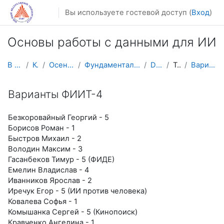
Перейти к основному содержанию
Вы используете гостевой доступ (
Вход
)
Основы работы с данными для ИИ
В начало
Курсы
Осенний семестр
Фундаментальная информатика и ИТ
DataSc101
Тема 4
Варианты ФИИТ-4
Варианты ФИИТ-4
Безкоровайный Георгий - 5
Борисов Роман - 1
Быстров Михаил - 2
Володин Максим - 3
Гасанбеков Тимур - 5 (ФИДЕ)
Емелин Владислав - 4
Иванников Ярослав - 2
Иречук Егор - 5 (ИИ против человека)
Ковалева Софья - 1
Комышанка Сергей - 5 (Кинопоиск)
Кравченко Ангелина - 1