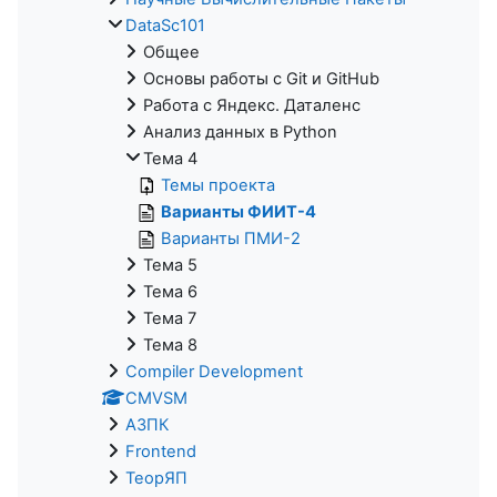
DataSc101
Общее
Основы работы с Git и GitHub
Работа с Яндекс. Даталенс
Анализ данных в Python
Тема 4
Темы проекта
Варианты ФИИТ-4
Варианты ПМИ-2
Тема 5
Тема 6
Тема 7
Тема 8
Compiler Development
CMVSM
АЗПК
Frontend
ТеорЯП