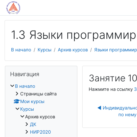
Перейти к основному содержанию
1.3 Языки программир
В начало
Курсы
Архив курсов
Языки программир
Пропустить Навигация
Навигация
Занятие 1
В начало
Нажмите на ссылку
З
Страницы сайта
Мои курсы
◀︎ Индивидуально
Курсы
по нему 
Архив курсов
ДК
НИР2020