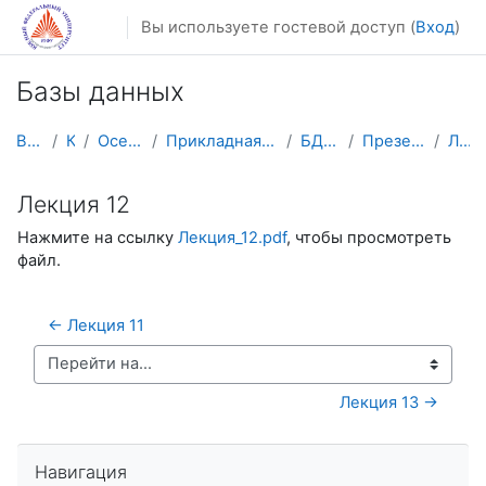
Перейти к основному содержанию
Вы используете гостевой доступ (
Вход
)
Базы данных
В начало
Курсы
Осенний семестр
Прикладная математика и информатика
БД(2025) 3 курс
Презентации к лекциям
Лекция 12
Лекция 12
Нажмите на ссылку
Лекция_12.pdf
, чтобы просмотреть
файл.
← Лекция 11
Перейти на...
Лекция 13 →
Пропустить Навигация
Навигация