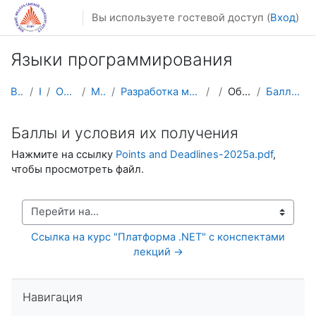
Перейти к основному содержанию
Вы используете гостевой доступ (
Вход
)
Языки программирования
В начало
Курсы
Осенний семестр
Магистратура
Разработка мобильных приложений и компьютерных игр
ЯП
Общая информация
Баллы и условия их получения
Баллы и условия их получения
Нажмите на ссылку
Points and Deadlines-2025a.pdf
,
чтобы просмотреть файл.
Перейти на...
Ссылка на курс "Платформа .NET" с конспектами 
лекций →
Пропустить Навигация
Навигация