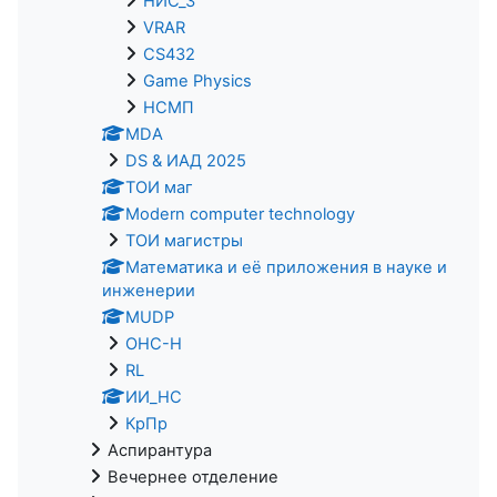
НИС_3
VRAR
CS432
Game Physics
НСМП
MDA
DS & ИАД 2025
ТОИ маг
Modern computer technology
ТОИ магистры
Математика и её приложения в науке и
инженерии
MUDP
ОНС-Н
RL
ИИ_НС
КрПр
Аспирантура
Вечернее отделение