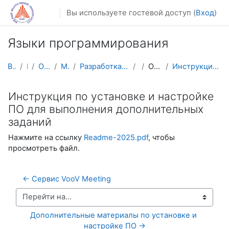
Перейти к основному содержанию
Вы используете гостевой доступ (
Вход
)
Языки программирования
В начало
Курсы
Осенний семестр
Магистратура
Разработка мобильных приложений и компьютерных игр
ЯП
Общая информация
Инструкция по установке и настройке ПО для выполне...
Инструкция по установке и настройке
ПО для выполнения дополнительных
заданий
Нажмите на ссылку
Readme-2025.pdf
, чтобы
просмотреть файл.
← Сервис VooV Meeting
Перейти на...
Дополнительные материалы по установке и 
настройке ПО →