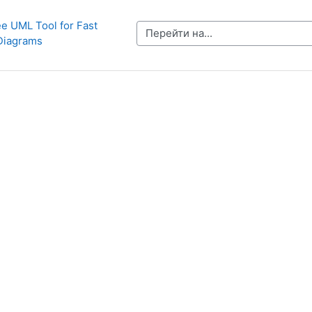
e UML Tool for Fast 
Перейти на...
iagrams 