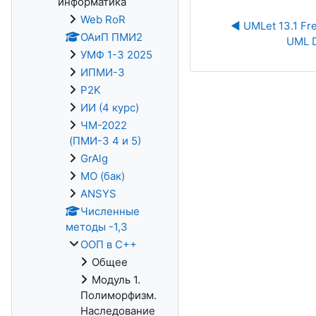
информатика
Web RoR
◀︎ UMLet 13.1 Fre
ОАиП ПМИ2
UML D
УМФ 1-3 2025
ИПМИ-3
P2K
ИИ (4 курс)
ЧМ-2022
(ПМИ-3 4 и 5)
GrAlg
МО (бак)
ANSYS
Численные
методы -1,3
ООП в С++
Общее
Модуль 1.
Полиморфизм.
Наследование