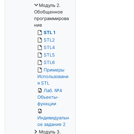
Модуль 2.
Обобщенное
программирова
ние
STL 1
STL2
STL4
STL5
STL6
Примеры
Использовани
я STL
Лаб. №4
Объекты-
функции
Индивидуальн
ое задание 2
Модуль 3.