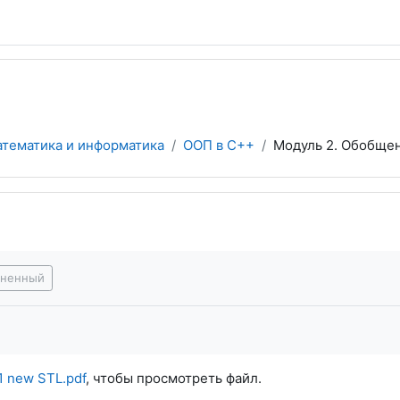
атематика и информатика
ООП в С++
Модуль 2. Обобще
я завершения
лненный
1 new STL.pdf
, чтобы просмотреть файл.