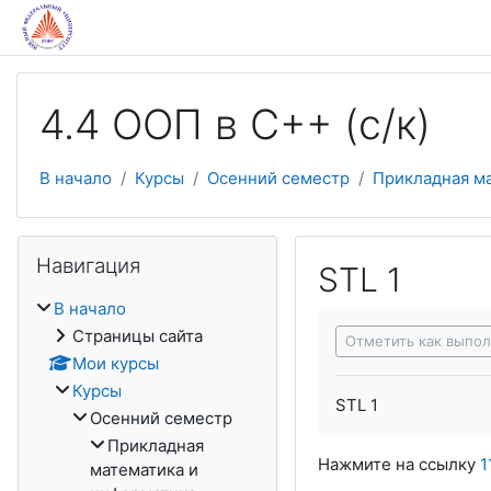
Перейти к основному содержанию
4.4 ООП в С++ (с/к)
В начало
Курсы
Осенний семестр
Прикладная м
Пропустить Навигация
Навигация
STL 1
В начало
Требуемые услови
Страницы сайта
Отметить как выпо
Мои курсы
Курсы
STL 1
Осенний семестр
Прикладная
Нажмите на ссылку
1
математика и