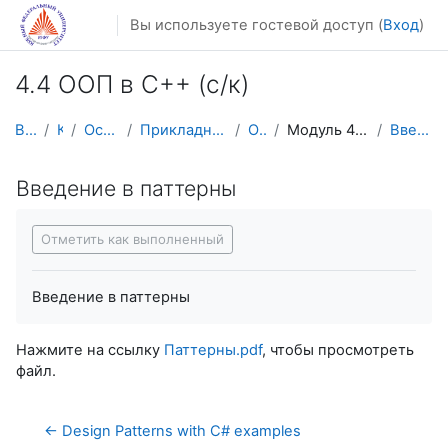
Перейти к основному содержанию
Вы используете гостевой доступ (
Вход
)
4.4 ООП в С++ (с/к)
В начало
Курсы
Осенний семестр
Прикладная математика и информатика
ООП в С++
Модуль 4. Паттерны проектирования
Введение в паттерны
Введение в паттерны
Требуемые условия завершения
Отметить как выполненный
Введение в паттерны
Нажмите на ссылку
Паттерны.pdf
, чтобы просмотреть
файл.
← Design Patterns with C# examples