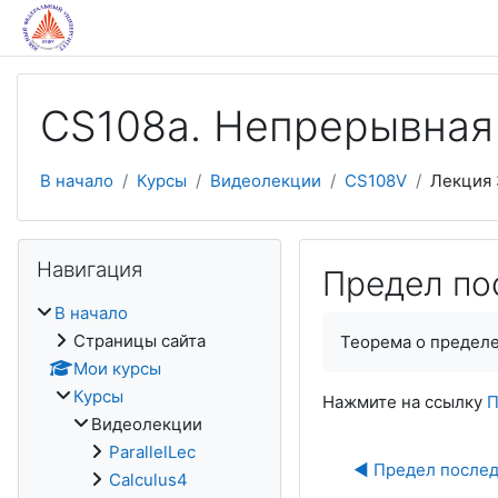
Перейти к основному содержанию
CS108a. Непрерывная
В начало
Курсы
Видеолекции
CS108V
Лекция 
Пропустить Навигация
Навигация
Предел по
В начало
Страницы сайта
Теорема о пределе
Мои курсы
Курсы
Нажмите на ссылку
П
Видеолекции
ParallelLec
◀︎ Предел послед
Calculus4