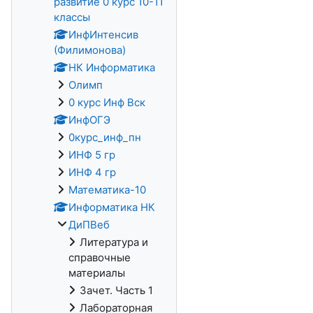
развитие 0 курс 10-11
классы
ИнфИнтенсив
(Филимонова)
НК Информатика
Олимп
0 курс Инф Вск
ИнфОГЭ
0курс_инф_пн
ИНФ 5 гр
ИНФ 4 гр
Математика-10
Информатика НК
ДиПВеб
Литература и
справочные
материалы
Зачет. Часть 1
Лабораторная