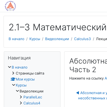
Перейти к основному содержанию
2.1–3 Математический
В начало
Курсы
Видеолекции
Calculus3
Лекци
Пропустить Навигация
Навигация
Абсолютна
В начало
Часть 2
Страницы сайта
Нажмите на ссылку
А
Мои курсы
Курсы
Видеолекции
◀︎ Абсолютная и 
ParallelLec
несобственных и
Calculus4