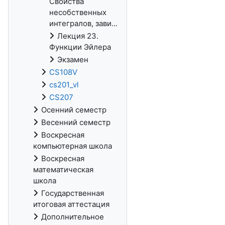
Свойства
несобственных
интегралов, зави...
Лекция 23.
Функции Эйлера
Экзамен
CS108V
cs201_vl
CS207
Осенний семестр
Весенний семестр
Воскресная
компьютерная школа
Воскресная
математическая
школа
Государственная
итоговая аттестация
Дополнительное