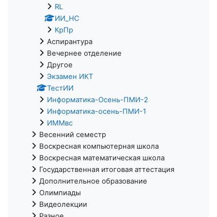
RL
ИИ_НС
КрПр
Аспирантура
Вечернее отделение
Другое
Экзамен ИКТ
ТестИИ
Информатика-Осень-ПМИ-2
Информатика-осень-ПМИ-1
ИММвс
Весенний семестр
Воскресная компьютерная школа
Воскресная математическая школа
Государственная итоговая аттестация
Дополнительное образование
Олимпиады
Видеолекции
Разное