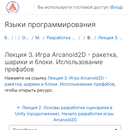
Перейти к основному содержанию
Вы используете гостевой доступ (
Вход
)
Языки программирования
В начало
Курсы
Осенний семестр
Магистратура
Разработка мобильных приложений и компьютерных игр
ЯП
Видеолекции
Лекция 3. Игра Arcanoid2D - ракетка, шарики и блок...
Лекция 3. Игра Arcanoid2D - ракетка,
шарики и блоки. Использование
префабов
Нажмите на ссылку
Лекция 3. Игра Arcanoid2D -
ракетка, шарики и блоки. Использование префабов
,
чтобы открыть ресурс.
← Лекция 2. Основы разработки сценариев в 
Unity (продолжение). Начало разработки игры 
Arcanoid2D