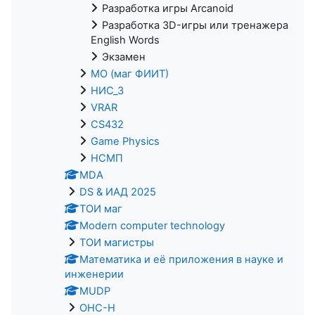
Разработка игры Arcanoid
Разработка 3D-игры или тренажера
English Words
Экзамен
МО (маг ФИИТ)
НИС_3
VRAR
CS432
Game Physics
НСМП
MDA
DS & ИАД 2025
ТОИ маг
Modern computer technology
ТОИ магистры
Математика и её приложения в науке и
инженерии
MUDP
ОНС-Н