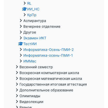
RL
ИИ_НС
КрПр
Аспирантура
Вечернее отделение
Другое
Экзамен ИКТ
ТестИИ
Информатика-Осень-ПМИ-2
Информатика-осень-ПМИ-1
ИММвс
Весенний семестр
Воскресная компьютерная школа
Воскресная математическая школа
Государственная итоговая аттестация
Дополнительное образование
Олимпиады
Видеолекции
Разное