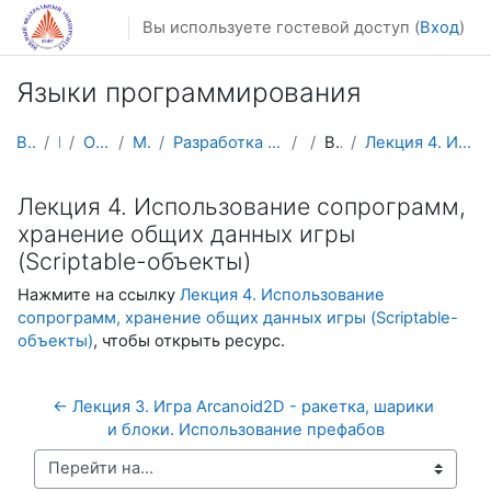
Перейти к основному содержанию
Вы используете гостевой доступ (
Вход
)
Языки программирования
В начало
Курсы
Осенний семестр
Магистратура
Разработка мобильных приложений и компьютерных игр
ЯП
Видеолекции
Лекция 4. Использование сопрограмм, хранение общих...
Лекция 4. Использование сопрограмм,
хранение общих данных игры
(Scriptable-объекты)
Нажмите на ссылку
Лекция 4. Использование
сопрограмм, хранение общих данных игры (Scriptable-
объекты)
, чтобы открыть ресурс.
← Лекция 3. Игра Arcanoid2D - ракетка, шарики 
и блоки. Использование префабов
Перейти на...