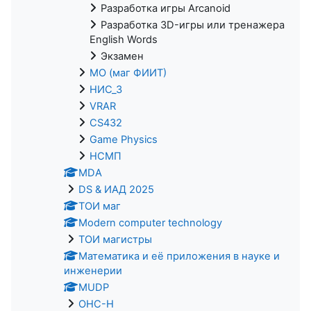
Разработка игры Arcanoid
Разработка 3D-игры или тренажера
English Words
Экзамен
МО (маг ФИИТ)
НИС_3
VRAR
CS432
Game Physics
НСМП
MDA
DS & ИАД 2025
ТОИ маг
Modern computer technology
ТОИ магистры
Математика и её приложения в науке и
инженерии
MUDP
ОНС-Н