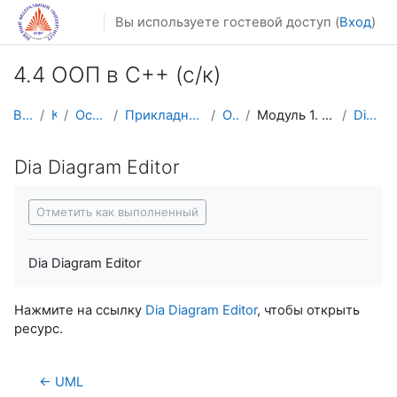
Перейти к основному содержанию
Вы используете гостевой доступ (
Вход
)
4.4 ООП в С++ (с/к)
В начало
Курсы
Осенний семестр
Прикладная математика и информатика
ООП в С++
Модуль 1. Полиморфизм. Наследование
Dia Diagram Editor
Dia Diagram Editor
Требуемые условия завершения
Отметить как выполненный
Dia Diagram Editor
Нажмите на ссылку
Dia Diagram Editor
, чтобы открыть
ресурс.
← UML