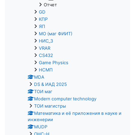
Отчет
GD
КПР
ЯП
МО (маг ФИИТ)
НИС_3
VRAR
CS432
Game Physics
НСМП
MDA
DS & ИАД 2025
ТОИ маг
Modern computer technology
ТОИ магистры
Математика и её приложения в науке и
инженерии
MUDP
ОНС-Н