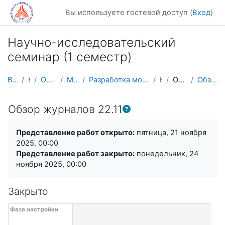
Перейти к основному содержанию
Вы используете гостевой доступ (
Вход
)
Научно-исследовательский
семинар (1 семестр)
В начало
Курсы
Осенний семестр
Магистратура
Разработка мобильных приложений и компьютерных игр
НИС_1
Обзор журналов
Обзор журналов 22.11
Обзор журналов 22.11
Требуемые условия завершения
Представление работ открыто:
пятница, 21 ноября
2025, 00:00
Представление работ закрыто:
понедельник, 24
ноября 2025, 00:00
Закрыто
Сроки проведения семинара с фазами (5)
Перейти к текущим задачам
Фаза настройки