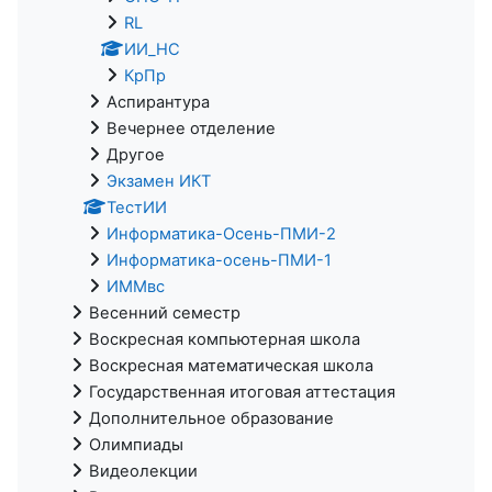
RL
ИИ_НС
КрПр
Аспирантура
Вечернее отделение
Другое
Экзамен ИКТ
ТестИИ
Информатика-Осень-ПМИ-2
Информатика-осень-ПМИ-1
ИММвс
Весенний семестр
Воскресная компьютерная школа
Воскресная математическая школа
Государственная итоговая аттестация
Дополнительное образование
Олимпиады
Видеолекции