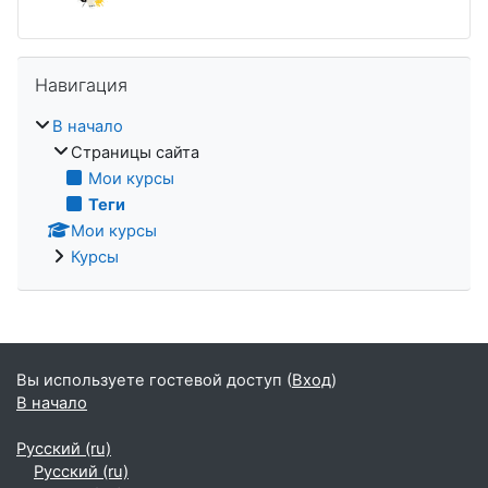
Пропустить Навигация
Навигация
В начало
Страницы сайта
Мои курсы
Теги
Мои курсы
Курсы
Вы используете гостевой доступ (
Вход
)
В начало
Русский ‎(ru)‎
Русский ‎(ru)‎