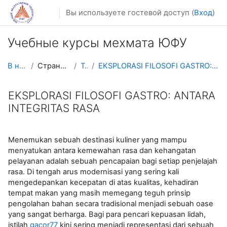
Перейти к основному содержанию
Вы используете гостевой доступ (
Вход
)
Учебные курсы мехмата ЮФУ
В начало
Страницы сайта
Теги
EKSPLORASI FILOSOFI GASTRO: ANTARA INTEGRITAS RASA
EKSPLORASI FILOSOFI GASTRO: ANTARA
INTEGRITAS RASA
Menemukan sebuah destinasi kuliner yang mampu
menyatukan antara kemewahan rasa dan kehangatan
pelayanan adalah sebuah pencapaian bagi setiap penjelajah
rasa. Di tengah arus modernisasi yang sering kali
mengedepankan kecepatan di atas kualitas, kehadiran
tempat makan yang masih memegang teguh prinsip
pengolahan bahan secara tradisional menjadi sebuah oase
yang sangat berharga. Bagi para pencari kepuasan lidah,
istilah
gacor77
kini sering menjadi representasi dari sebuah