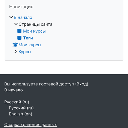
Пропустить Навигация
Навигация
В начало
Страницы сайта
Мои курсы
Теги
Мои курсы
Курсы
Вы используете гостевой доступ (
Вход
)
В начало
Русский ‎(ru)‎
Русский ‎(ru)‎
English ‎(en)‎
Сводка хранения данных