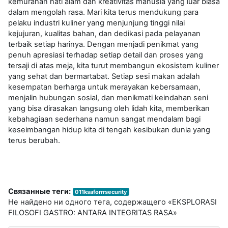
kemurahan hati alam dan kreativitas manusia yang luar biasa
dalam mengolah rasa. Mari kita terus mendukung para
pelaku industri kuliner yang menjunjung tinggi nilai
kejujuran, kualitas bahan, dan dedikasi pada pelayanan
terbaik setiap harinya. Dengan menjadi penikmat yang
penuh apresiasi terhadap setiap detail dan proses yang
tersaji di atas meja, kita turut membangun ekosistem kuliner
yang sehat dan bermartabat. Setiap sesi makan adalah
kesempatan berharga untuk merayakan kebersamaan,
menjalin hubungan sosial, dan menikmati keindahan seni
yang bisa dirasakan langsung oleh lidah kita, memberikan
kebahagiaan sederhana namun sangat mendalam bagi
keseimbangan hidup kita di tengah kesibukan dunia yang
terus berubah.
Связанные теги:
011ksaforrrsecurity
Не найдено ни одного тега, содержащего «EKSPLORASI
FILOSOFI GASTRO: ANTARA INTEGRITAS RASA»