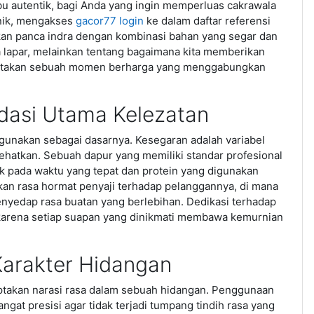
u autentik, bagi Anda yang ingin memperluas cakrawala
unik, mengakses
gacor77 login
ke dalam daftar referensi
n panca indra dengan kombinasi bahan yang segar dan
a lapar, melainkan tentang bagaimana kita memberikan
ciptakan sebuah momen berharga yang menggabungkan
dasi Utama Kelezatan
gunakan sebagai dasarnya. Kesegaran adalah variabel
yehatkan. Sebuah dapur yang memiliki standar profesional
k pada waktu yang tepat dan protein yang digunakan
kan rasa hormat penyaji terhadap pelanggannya, di mana
penyedap rasa buatan yang berlebihan. Dedikasi terhadap
 karena setiap suapan yang dinikmati membawa kemurnian
arakter Hidangan
ptakan narasi rasa dalam sebuah hidangan. Penggunaan
gat presisi agar tidak terjadi tumpang tindih rasa yang