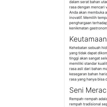
dalam serat bahan uta
rasa dengan mencari v
Anda akan membuka ak
inovatif. Memilih tem
penghargaan terhadap
kenikmatan gastrono
Keutamaan 
Kehebatan sebuah hida
yang tidak dapat diko
tinggi akan sangat se
memiliki standar kual
rasa asli dari bahan 
kesegaran bahan hari
rasa yang hanya bisa d
Seni Merac
Rempah-rempah adalah
rempah tradisional sep