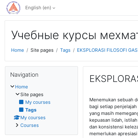
Skip to main content
English ‎(en)‎
Учебные курсы мехм
Home
Site pages
Tags
EKSPLORASI FILOSOFI GA
Skip Navigation
Navigation
EKSPLORAS
Home
Site pages
Menemukan sebuah des
My courses
bagi setiap penjelaja
Tags
yang masih memegang t
My courses
kepuasan lidah, istila
Courses
dan konsistensi kele
memerlukan apresiasi