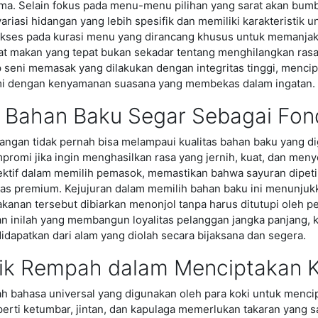
ma. Selain fokus pada menu-menu pilihan yang sarat akan bumb
ariasi hidangan yang lebih spesifik dan memiliki karakteristik 
ses pada kurasi menu yang dirancang khusus untuk memanjaka
pat makan yang tepat bukan sekadar tentang menghilangkan ras
 seni memasak yang dilakukan dengan integritas tinggi, men
mi dengan kenyamanan suasana yang membekas dalam ingatan.
Bahan Baku Segar Sebagai Fon
ngan tidak pernah bisa melampaui kualitas bahan baku yang di
mpromi jika ingin menghasilkan rasa yang jernih, kuat, dan men
lektif dalam memilih pemasok, memastikan bahwa sayuran dipeti
itas premium. Kejujuran dalam memilih bahan baku ini menunjuk
makanan tersebut dibiarkan menonjol tanpa harus ditutupi oleh 
an inilah yang membangun loyalitas pelanggan jangka panjang,
idapatkan dari alam yang diolah secara bijaksana dan segera.
ik Rempah dalam Menciptakan K
 bahasa universal yang digunakan oleh para koki untuk menci
erti ketumbar, jintan, dan kapulaga memerlukan takaran yang san