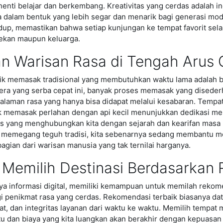
henti belajar dan berkembang. Kreativitas yang cerdas adalah i
alam bentuk yang lebih segar dan menarik bagi generasi moder
hidup, memastikan bahwa setiap kunjungan ke tempat favorit sel
ekan maupun keluarga.
an Warisan Rasa di Tengah Arus 
ik memasak tradisional yang membutuhkan waktu lama adalah be
i era yang serba cepat ini, banyak proses memasak yang diseder
laman rasa yang hanya bisa didapat melalui kesabaran. Tempat
 memasak perlahan dengan api kecil menunjukkan dedikasi mere
itas yang menghubungkan kita dengan sejarah dan kearifan mas
 memegang teguh tradisi, kita sebenarnya sedang membantu menj
gian dari warisan manusia yang tak ternilai harganya.
 Memilih Destinasi Berdasarkan
a informasi digital, memiliki kemampuan untuk memilah rekome
 penikmat rasa yang cerdas. Rekomendasi terbaik biasanya dat
at, dan integritas layanan dari waktu ke waktu. Memilih tempa
 dan biaya yang kita luangkan akan berakhir dengan kepuasan