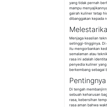
yang tidak pernah ber
mampu menyajikannya d
gairah kuliner tetap 
dibanggakan kepada r
Melestarik
Menjaga keaslian tekn
setinggi-tingginya. D
itu mengorbankan keda
semalaman atau teknik
rasa ini adalah ident
penyedia kuliner yang
berkembang sebagai ba
Pentingnya
Di tengah membanjirny
sebuah keharusan bagi
rasa, kebersihan temp
rasa aman bahwa waktu