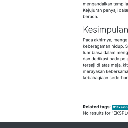
mengandalkan tampilan
Kejujuran penyaji dala
berada.
Kesimpulan
Pada akhirnya, mengek
keberagaman hidup. Se
luar biasa dalam mengo
dan dedikasi pada pel
tersaji di atas meja,
merayakan kebersamaan
kebahagiaan sederhan
Related tags:
011ksafo
No results for "EKS