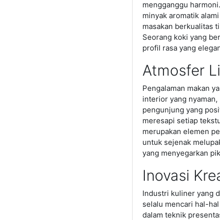
mengganggu harmoni. 
minyak aromatik alam
masakan berkualitas t
Seorang koki yang be
profil rasa yang eleg
Atmosfer L
Pengalaman makan yang
interior yang nyaman,
pengunjung yang posit
meresapi setiap tekst
merupakan elemen pen
untuk sejenak melupak
yang menyegarkan pik
Inovasi Kre
Industri kuliner yang
selalu mencari hal-ha
dalam teknik presenta