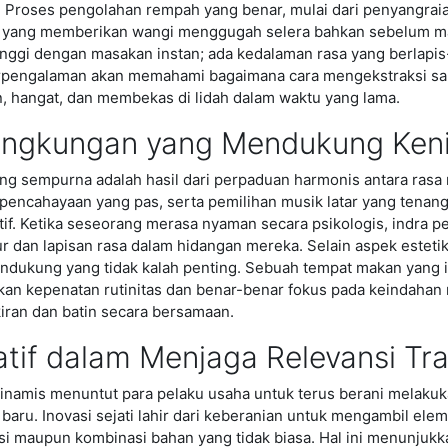
Proses pengolahan rempah yang benar, mulai dari penyangrai
i yang memberikan wangi menggugah selera bahkan sebelum ma
inggi dengan masakan instan; ada kedalaman rasa yang berlapi
rpengalaman akan memahami bagaimana cara mengekstraksi sar
an, hangat, dan membekas di lidah dalam waktu yang lama.
ingkungan yang Mendukung Ken
 sempurna adalah hasil dari perpaduan harmonis antara rasa 
 pencahayaan yang pas, serta pemilihan musik latar yang tena
if. Ketika seseorang merasa nyaman secara psikologis, indra p
ur dan lapisan rasa dalam hidangan mereka. Selain aspek estet
dukung yang tidak kalah penting. Sebuah tempat makan yang 
an kepenatan rutinitas dan benar-benar fokus pada keindahan
iran dan batin secara bersamaan.
atif dalam Menjaga Relevansi Trad
 dinamis menuntut para pelaku usaha untuk terus berani melakuk
l baru. Inovasi sejati lahir dari keberanian untuk mengambil e
si maupun kombinasi bahan yang tidak biasa. Hal ini menunjukk