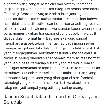
algoritma yang sangat kompleks dan sistem keamanan
tingkat tinggi yang memastikan integritas setiap permainan.
Teknologi Generator Angka Acak adalah jantung dari
keadilan dalam sistem kasino modern, memastikan bahwa
hasil tidak dapat diprediksi dan benar-benar adil bagi semua
pihak. Inovasi ini telah membawa standar kepercayaan yang
baru, memungkinkan transparansi yang sebelumnya sulit
dicapai dalam format fisik. Bagi mereka yang sangat
menghargai aspek teknis, mengamati bagaimana server
memproses jutaan data dalam hitungan milidetik adalah hal
yang mengagumkan. Rekomendasi untuk mendalami sisi
teknis ini sering diberikan agar pemain memiliki rasa hormat
yang lebih besar terhadap sistem yang mereka gunakan,
sekaligus menyadari betapa jauh kemajuan komputasi telah
membawa kita dalam menciptakan simulasi peluang yang
sempurna. Kepercayaan yang dibangun di atas fondasi
teknologi yang kokoh memastikan bahwa ekosistem ini
tetap menjadi tempat yang adil bagi setiap orang.
Jalinan Sosial dalam Komunitas Global yang
Beradab