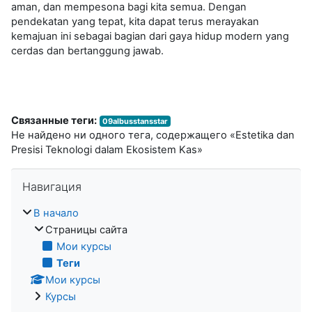
aman, dan mempesona bagi kita semua. Dengan
pendekatan yang tepat, kita dapat terus merayakan
kemajuan ini sebagai bagian dari gaya hidup modern yang
cerdas dan bertanggung jawab.
Связанные теги:
09albusstansstar
Не найдено ни одного тега, содержащего «Estetika dan
Presisi Teknologi dalam Ekosistem Kas»
Пропустить Навигация
Навигация
В начало
Страницы сайта
Мои курсы
Теги
Мои курсы
Курсы