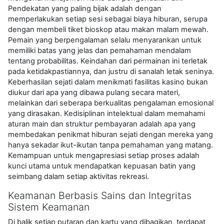
Pendekatan yang paling bijak adalah dengan
memperlakukan setiap sesi sebagai biaya hiburan, serupa
dengan membeli tiket bioskop atau makan malam mewah.
Pemain yang berpengalaman selalu menyarankan untuk
memiliki batas yang jelas dan pemahaman mendalam
tentang probabilitas. Keindahan dari permainan ini terletak
pada ketidakpastiannya, dan justru di sanalah letak seninya.
Keberhasilan sejati dalam menikmati fasilitas kasino bukan
diukur dari apa yang dibawa pulang secara materi,
melainkan dari seberapa berkualitas pengalaman emosional
yang dirasakan. Kedisiplinan intelektual dalam memahami
aturan main dan struktur pembayaran adalah apa yang
membedakan penikmat hiburan sejati dengan mereka yang
hanya sekadar ikut-ikutan tanpa pemahaman yang matang.
Kemampuan untuk mengapresiasi setiap proses adalah
kunci utama untuk mendapatkan kepuasan batin yang
seimbang dalam setiap aktivitas rekreasi.
Keamanan Berbasis Sains dan Integritas
Sistem Keamanan
Di balik setiap putaran dan kartu yang dibagikan, terdapat