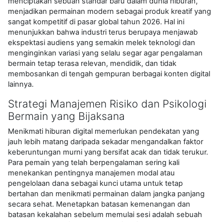
menciptakan sebuah standar baru dalam dunia hiburan,
menjadikan permainan modern sebagai produk kreatif yang
sangat kompetitif di pasar global tahun 2026. Hal ini
menunjukkan bahwa industri terus berupaya menjawab
ekspektasi audiens yang semakin melek teknologi dan
menginginkan variasi yang selalu segar agar pengalaman
bermain tetap terasa relevan, mendidik, dan tidak
membosankan di tengah gempuran berbagai konten digital
lainnya.
Strategi Manajemen Risiko dan Psikologi
Bermain yang Bijaksana
Menikmati hiburan digital memerlukan pendekatan yang
jauh lebih matang daripada sekadar mengandalkan faktor
keberuntungan murni yang bersifat acak dan tidak terukur.
Para pemain yang telah berpengalaman sering kali
menekankan pentingnya manajemen modal atau
pengelolaan dana sebagai kunci utama untuk tetap
bertahan dan menikmati permainan dalam jangka panjang
secara sehat. Menetapkan batasan kemenangan dan
batasan kekalahan sebelum memulai sesi adalah sebuah