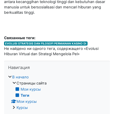
antara kecanggihan teknologi tinggi dan kebutuhan dasar
manusia untuk bersosialisasi dan mencari hiburan yang
berkualitas tinggi.
Связанные теги:
EVOLUSI STRATEGIS DAN FILOSOFI PERMAINAN KASINO DI
Не найдено ни одного тега, содержащего «Evolusi
Hiburan Virtual dan Strategi Mengelola Pel»
Пропустить Навигация
Навигация
В начало
Страницы сайта
Мои курсы
Теги
Мои курсы
Курсы