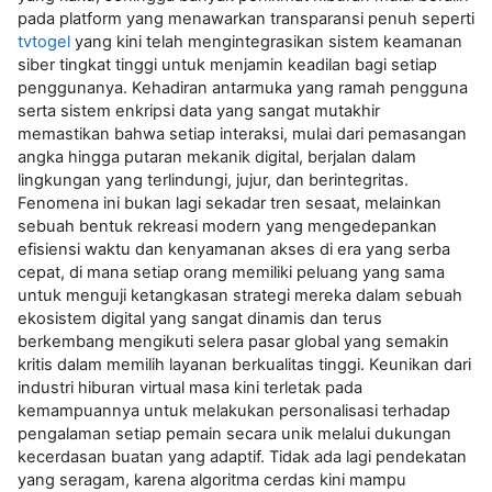
pada platform yang menawarkan transparansi penuh seperti
tvtogel
yang kini telah mengintegrasikan sistem keamanan
siber tingkat tinggi untuk menjamin keadilan bagi setiap
penggunanya. Kehadiran antarmuka yang ramah pengguna
serta sistem enkripsi data yang sangat mutakhir
memastikan bahwa setiap interaksi, mulai dari pemasangan
angka hingga putaran mekanik digital, berjalan dalam
lingkungan yang terlindungi, jujur, dan berintegritas.
Fenomena ini bukan lagi sekadar tren sesaat, melainkan
sebuah bentuk rekreasi modern yang mengedepankan
efisiensi waktu dan kenyamanan akses di era yang serba
cepat, di mana setiap orang memiliki peluang yang sama
untuk menguji ketangkasan strategi mereka dalam sebuah
ekosistem digital yang sangat dinamis dan terus
berkembang mengikuti selera pasar global yang semakin
kritis dalam memilih layanan berkualitas tinggi. Keunikan dari
industri hiburan virtual masa kini terletak pada
kemampuannya untuk melakukan personalisasi terhadap
pengalaman setiap pemain secara unik melalui dukungan
kecerdasan buatan yang adaptif. Tidak ada lagi pendekatan
yang seragam, karena algoritma cerdas kini mampu