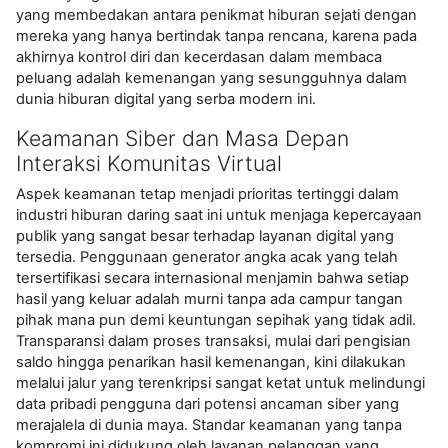
yang membedakan antara penikmat hiburan sejati dengan
mereka yang hanya bertindak tanpa rencana, karena pada
akhirnya kontrol diri dan kecerdasan dalam membaca
peluang adalah kemenangan yang sesungguhnya dalam
dunia hiburan digital yang serba modern ini.
Keamanan Siber dan Masa Depan
Interaksi Komunitas Virtual
Aspek keamanan tetap menjadi prioritas tertinggi dalam
industri hiburan daring saat ini untuk menjaga kepercayaan
publik yang sangat besar terhadap layanan digital yang
tersedia. Penggunaan generator angka acak yang telah
tersertifikasi secara internasional menjamin bahwa setiap
hasil yang keluar adalah murni tanpa ada campur tangan
pihak mana pun demi keuntungan sepihak yang tidak adil.
Transparansi dalam proses transaksi, mulai dari pengisian
saldo hingga penarikan hasil kemenangan, kini dilakukan
melalui jalur yang terenkripsi sangat ketat untuk melindungi
data pribadi pengguna dari potensi ancaman siber yang
merajalela di dunia maya. Standar keamanan yang tanpa
kompromi ini didukung oleh layanan pelanggan yang