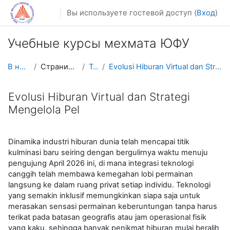
Перейти к основному содержанию
Вы используете гостевой доступ (
Вход
)
Учебные курсы мехмата ЮФУ
В начало
Страницы сайта
Теги
Evolusi Hiburan Virtual dan Strategi Mengelola Pel
Evolusi Hiburan Virtual dan Strategi
Mengelola Pel
Dinamika industri hiburan dunia telah mencapai titik
kulminasi baru seiring dengan bergulirnya waktu menuju
pengujung April 2026 ini, di mana integrasi teknologi
canggih telah membawa kemegahan lobi permainan
langsung ke dalam ruang privat setiap individu. Teknologi
yang semakin inklusif memungkinkan siapa saja untuk
merasakan sensasi permainan keberuntungan tanpa harus
terikat pada batasan geografis atau jam operasional fisik
yang kaku, sehingga banyak penikmat hiburan mulai beralih