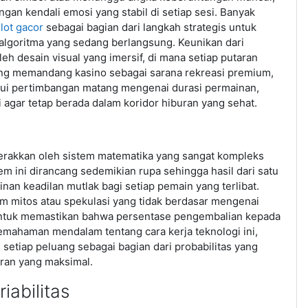
an kendali emosi yang stabil di setiap sesi. Banyak
lot gacor
sebagai bagian dari langkah strategis untuk
algoritma yang sedang berlangsung. Keunikan dari
eh desain visual yang imersif, di mana setiap putaran
ang memandang kasino sebagai sarana rekreasi premium,
alui pertimbangan matang mengenai durasi permainan,
i agar tetap berada dalam koridor hiburan yang sehat.
igerakkan oleh sistem matematika yang sangat kompleks
m ini dirancang sedemikian rupa sehingga hasil dari satu
an keadilan mutlak bagi setiap pemain yang terlibat.
lam mitos atau spekulasi yang tidak berdasar mengenai
ga untuk memastikan bahwa persentase pengembalian kepada
emahaman mendalam tentang cara kerja teknologi ini,
setiap peluang sebagai bagian dari probabilitas yang
ran yang maksimal.
iabilitas