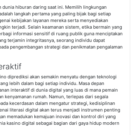
m dunia hiburan daring saat ini. Memilih lingkungan
dalah langkah pertama yang paling bijak bagi setiap
genai kebijakan layanan mereka serta menyediakan
kin terjadi. Selain keamanan sistem, etika bermain yang
rbagi informasi sensitif di ruang publik guna menciptakan
g terjamin integritasnya, seorang individu dapat
u pada pengembangan strategi dan penikmatan pengalaman
raktif
sino diprediksi akan semakin menyatu dengan teknologi
ang lebih dalam bagi setiap individu. Masa depan
anan interaktif di dunia digital yang luas di mana pemain
an kenyamanan rumah. Namun, terlepas dari segala
pada kecerdasan dalam mengatur strategi, kedisiplinan
i literasi digital akan terus menjadi instrumen penting
ngan memadukan kemajuan inovasi dan kontrol diri yang
ia kasino digital sebagai bagian dari gaya hidup modern