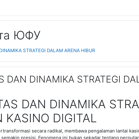
ата ЮФУ
 DINAMIKA STRATEGI DALAM ARENA HIBUR
S DAN DINAMIKA STRATEGI DA
TAS DAN DINAMIKA STR
 KASINO DIGITAL
ertransformasi secara radikal, membawa pengalaman lantai ka
g semakin presisi. Fenomena ini bukan sekadar tentang perpu