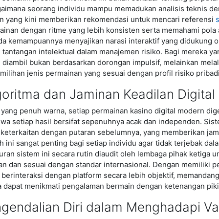
aimana seorang individu mampu memadukan analisis teknis deng
 yang kini memberikan rekomendasi untuk mencari referensi
s
ainan dengan ritme yang lebih konsisten serta memahami pola 
pada kemampuannya menyajikan narasi interaktif yang didukung ol
 tantangan intelektual dalam manajemen risiko. Bagi mereka y
 diambil bukan berdasarkan dorongan impulsif, melainkan mel
ilihan jenis permainan yang sesuai dengan profil risiko pribad
lgoritma dan Jaminan Keadilan Digital
is yang penuh warna, setiap permainan kasino digital modern d
a setiap hasil bersifat sepenuhnya acak dan independen. Siste
i keterkaitan dengan putaran sebelumnya, yang memberikan jamin
ini sangat penting bagi setiap individu agar tidak terjebak da
ujuran sistem ini secara rutin diaudit oleh lembaga pihak keti
an dan sesuai dengan standar internasional. Dengan memiliki p
berinteraksi dengan platform secara lebih objektif, memandang 
ka dapat menikmati pengalaman bermain dengan ketenangan piki
ngendalian Diri dalam Menghadapi Var