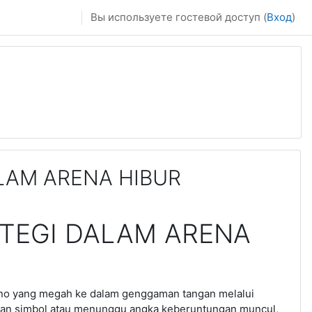
Вы используете гостевой доступ (
Вход
)
LAM ARENA HIBUR
ATEGI DALAM ARENA
sino yang megah ke dalam genggaman tangan melalui
taran simbol atau menunggu angka keberuntungan muncul,