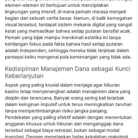
elemen-elemen ini bertujuan untuk menciptakan
lingkungan yang imersif, di mana pemain merasa menjadi
bagian dari sebuah cerita besar. Namun, di balik kemegahan
visual tersebut, terdapat sistem mekanis digital yang sangat
ketat yang memastikan bahwa setiap putaran bersifat acak.
Pemain yang bijak mampu menikmati estetika ini tanpa
kehilangan fokus pada fakta bahwa hasil setiap putaran
adalah independen, sehingga mereka tidak terjebak dalam
persepsi keliru mengenai pola kemenangan yang tidak ada.
Kedisiplinan Manajemen Dana sebagai Kunci
Keberlanjutan
Aspek yang paling krusial dalam menjaga agar hiburan
kasino tetap menyenangkan adalah manajemen dana yang
disiplin dan terencana. Banyak orang sering kali terjebak
dalam keinginan impulsif untuk terus meningkatkan taruhan
tanpa mempertimbangkan risiko jangka panjang.
Pendekatan yang paling efektif adalah dengan menentukan
anggaran khusus untuk hiburan dan menganggap dana
tersebut sebagai biaya rekreasi, bukan sebagai modal
investasi. Dengan menetapkan batas kekalahan maksimal