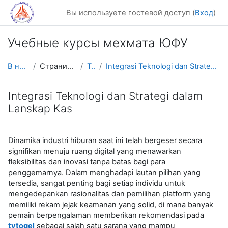
Перейти к основному содержанию
Вы используете гостевой доступ (
Вход
)
Учебные курсы мехмата ЮФУ
В начало
Страницы сайта
Теги
Integrasi Teknologi dan Strategi dalam Lanskap Kas
Integrasi Teknologi dan Strategi dalam
Lanskap Kas
Dinamika industri hiburan saat ini telah bergeser secara
signifikan menuju ruang digital yang menawarkan
fleksibilitas dan inovasi tanpa batas bagi para
penggemarnya. Dalam menghadapi lautan pilihan yang
tersedia, sangat penting bagi setiap individu untuk
mengedepankan rasionalitas dan pemilihan platform yang
memiliki rekam jejak keamanan yang solid, di mana banyak
pemain berpengalaman memberikan rekomendasi pada
tvtogel
sebagai salah satu sarana yang mampu