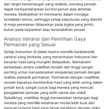
dan target kemenangan yang realistis, seorang pemain
dapat mempertahankan kontrol penuh atas aktivitas
mereka. Kedisiplinan ini membantu dalam menjaga
kestabilan emosi, sehingga setiap keputusan yang diambil
di meja permainan didasarkan pada logika yang jernih,
bukan pada kepanikan atau keserakahan sesaat.
Analisis Variansi dan Pemilihan Gaya
Permainan yang Sesuai
Setiap instrumen di dalam kasino memiliki karakteristik
variansi yang berbeda, yang menentukan frekuensi dan
besaran hasil yang mungkin didapatkan. Memahami
perbedaan antara volatilitas rendah dan tinggi sangat
penting untuk menyelaraskan ekspektasi pemain dengan
realitas mekanik permainan. Permainan dengan volatilitas
rendah biasanya memberikan hasil yang lebih sering dalam
jumlah kecil, sangat cocok bagi mereka yang mencari
pengalaman bermain yang lebih santai dan stabil.
Sebaliknya, volatilitas tinggi menawarkan tantangan bagi
mereka yang memiliki ketahanan modal lebih kuat dan
mencari potensi hasil yang besar meskipun dengan risiko