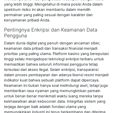
yang lebih tinggi. Mengetahui di mana posisi Anda dalam
spektrum risiko ini akan membantu dalam memilih
permainan yang paling sesuai dengan karakter dan
kenyamanan pribadi Anda.
Pentingnya Enkripsi dan Keamanan Data
Pengguna
Dalam dunia digital yang penuh dengan ancaman siber,
keamanan data pribadi dan transaksi finansial menjadi
prioritas yang paling utama. Platform kasino yang bereputasi
tinggi selalu mengadopsi teknologi enkripsi terbaru untuk
memastikan bahwa seluruh informasi pengguna tetap
terisolasi dari akses ilegal. Selain enkripsi, transparansi
dalam proses pembayaran dan adanya lisensi resmi menjadi
indikator kuat bahwa sebuah platform dapat dipercaya.
Keamanan ini bukan hanya soal melindungi aset, tetapi juga
memberikan rasa nyaman yang memungkinkan pemain
untuk benar-benar menikmati waktu luang mereka tanpa
kekhawatiran akan kebocoran data. Integritas sistem yang
terjaga dengan baik adalah fondasi utama yang
memungkinkan industri ini terus berkembang dan diterima