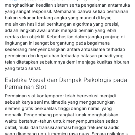
menghadirkan keadilan sistem serta pengalaman antarmuka
yang sangat responsif. Memahami bahwa setiap permainan
bukan sekadar tentang angka yang muncul di layar,
melainkan hasil dari perhitungan algoritma yang presisi,
adalah langkah awal untuk menjadi pemain yang lebih
cerdas dan objektif. Keberhasilan dalam jangka panjang di
lingkungan ini sangat bergantung pada bagaimana
seseorang menyeimbangkan antara antusiasme terhadap
permainan dan kepatuhan terhadap batasan pribadi yang
telah ditetapkan sebelumnya demi menjaga kualitas hiburan
yang tetap sehat.
Estetika Visual dan Dampak Psikologis pada
Permainan Slot
Permainan slot kontemporer telah berevolusi menjadi
sebuah karya seni multimedia yang menggabungkan
elemen grafis berkualitas tinggi dengan narasi yang
menarik. Pengembang perangkat lunak menghabiskan
waktu bertahun-tahun untuk menyempurnakan setiap
detail, mulai dari transisi animasi hingga frekuensi audio
yang dirancang untuk memicu rasa puas. Secara psikologis,