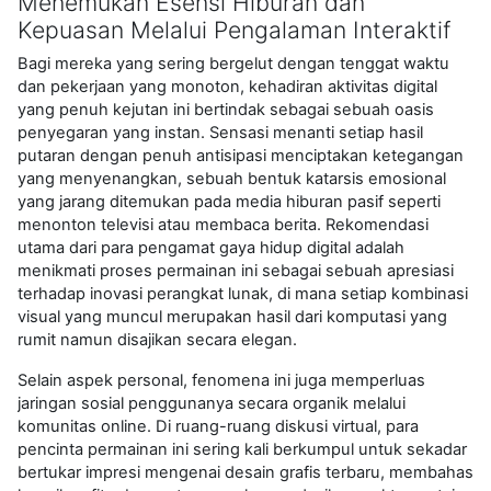
Menemukan Esensi Hiburan dan
Kepuasan Melalui Pengalaman Interaktif
Bagi mereka yang sering bergelut dengan tenggat waktu
dan pekerjaan yang monoton, kehadiran aktivitas digital
yang penuh kejutan ini bertindak sebagai sebuah oasis
penyegaran yang instan. Sensasi menanti setiap hasil
putaran dengan penuh antisipasi menciptakan ketegangan
yang menyenangkan, sebuah bentuk katarsis emosional
yang jarang ditemukan pada media hiburan pasif seperti
menonton televisi atau membaca berita. Rekomendasi
utama dari para pengamat gaya hidup digital adalah
menikmati proses permainan ini sebagai sebuah apresiasi
terhadap inovasi perangkat lunak, di mana setiap kombinasi
visual yang muncul merupakan hasil dari komputasi yang
rumit namun disajikan secara elegan.
Selain aspek personal, fenomena ini juga memperluas
jaringan sosial penggunanya secara organik melalui
komunitas online. Di ruang-ruang diskusi virtual, para
pencinta permainan ini sering kali berkumpul untuk sekadar
bertukar impresi mengenai desain grafis terbaru, membahas