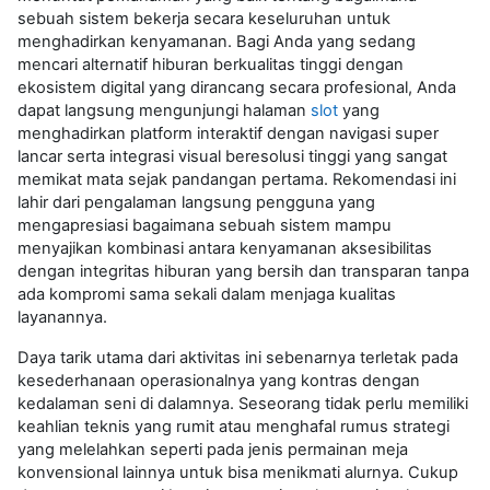
sebuah sistem bekerja secara keseluruhan untuk
menghadirkan kenyamanan. Bagi Anda yang sedang
mencari alternatif hiburan berkualitas tinggi dengan
ekosistem digital yang dirancang secara profesional, Anda
dapat langsung mengunjungi halaman
slot
yang
menghadirkan platform interaktif dengan navigasi super
lancar serta integrasi visual beresolusi tinggi yang sangat
memikat mata sejak pandangan pertama. Rekomendasi ini
lahir dari pengalaman langsung pengguna yang
mengapresiasi bagaimana sebuah sistem mampu
menyajikan kombinasi antara kenyamanan aksesibilitas
dengan integritas hiburan yang bersih dan transparan tanpa
ada kompromi sama sekali dalam menjaga kualitas
layanannya.
Daya tarik utama dari aktivitas ini sebenarnya terletak pada
kesederhanaan operasionalnya yang kontras dengan
kedalaman seni di dalamnya. Seseorang tidak perlu memiliki
keahlian teknis yang rumit atau menghafal rumus strategi
yang melelahkan seperti pada jenis permainan meja
konvensional lainnya untuk bisa menikmati alurnya. Cukup