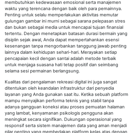
membutuhkan kedewasaan emosional serta manajemen
waktu yang terencana dengan baik oleh para pemainnya.
Penting untuk selalu memperlakukan aktivitas memutar
gulungan gambar ini murni sebagai sarana pelepasan stres
dan bukan sebagai media untuk mencapai tujuan finansial
tertentu. Dengan menetapkan batasan durasi bermain yang
disiplin sejak awal, Anda dapat mempertahankan esensi
kesenangan tanpa mengorbankan tanggung jawab penting
lainnya dalam kehidupan sehari-hari. Merayakan setiap
pencapaian kecil dengan santai adalah metode terbaik
untuk menjaga suasana hati tetap positif dan seimbang
selama sesi permainan berlangsung.
Kualitas dari pengalaman rekreasi digital ini juga sangat
ditentukan oleh keandalan infrastruktur dari penyedia
layanan yang Anda gunakan saat itu. Ketika sebuah platform
mampu menyajikan performa teknis yang stabil tanpa
adanya gangguan koneksi atau proses pemuatan halaman
yang lambat, kenyamanan psikologis pengguna akan
meningkat secara signifikan. Dukungan operasional yang
responsif serta sistem manajemen data yang aman menjadi
pilar penting yang membedakan platform kelas atas dengan