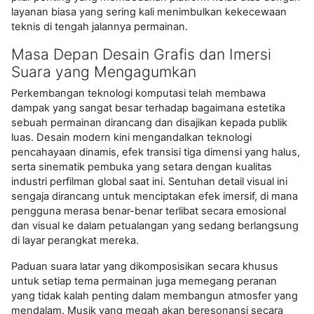
layanan biasa yang sering kali menimbulkan kekecewaan
teknis di tengah jalannya permainan.
Masa Depan Desain Grafis dan Imersi
Suara yang Mengagumkan
Perkembangan teknologi komputasi telah membawa
dampak yang sangat besar terhadap bagaimana estetika
sebuah permainan dirancang dan disajikan kepada publik
luas. Desain modern kini mengandalkan teknologi
pencahayaan dinamis, efek transisi tiga dimensi yang halus,
serta sinematik pembuka yang setara dengan kualitas
industri perfilman global saat ini. Sentuhan detail visual ini
sengaja dirancang untuk menciptakan efek imersif, di mana
pengguna merasa benar-benar terlibat secara emosional
dan visual ke dalam petualangan yang sedang berlangsung
di layar perangkat mereka.
Paduan suara latar yang dikomposisikan secara khusus
untuk setiap tema permainan juga memegang peranan
yang tidak kalah penting dalam membangun atmosfer yang
mendalam. Musik yang megah akan beresonansi secara