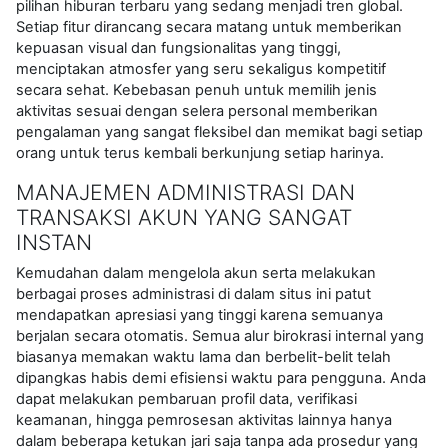
pilihan hiburan terbaru yang sedang menjadi tren global.
Setiap fitur dirancang secara matang untuk memberikan
kepuasan visual dan fungsionalitas yang tinggi,
menciptakan atmosfer yang seru sekaligus kompetitif
secara sehat. Kebebasan penuh untuk memilih jenis
aktivitas sesuai dengan selera personal memberikan
pengalaman yang sangat fleksibel dan memikat bagi setiap
orang untuk terus kembali berkunjung setiap harinya.
MANAJEMEN ADMINISTRASI DAN
TRANSAKSI AKUN YANG SANGAT
INSTAN
Kemudahan dalam mengelola akun serta melakukan
berbagai proses administrasi di dalam situs ini patut
mendapatkan apresiasi yang tinggi karena semuanya
berjalan secara otomatis. Semua alur birokrasi internal yang
biasanya memakan waktu lama dan berbelit-belit telah
dipangkas habis demi efisiensi waktu para pengguna. Anda
dapat melakukan pembaruan profil data, verifikasi
keamanan, hingga pemrosesan aktivitas lainnya hanya
dalam beberapa ketukan jari saja tanpa ada prosedur yang