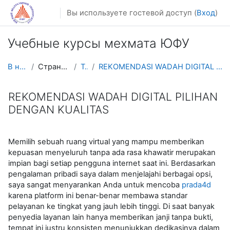
Перейти к основному содержанию
Вы используете гостевой доступ (
Вход
)
Учебные курсы мехмата ЮФУ
В начало
Страницы сайта
Теги
REKOMENDASI WADAH DIGITAL PILIHAN DENGAN KUALITAS
REKOMENDASI WADAH DIGITAL PILIHAN
DENGAN KUALITAS
Memilih sebuah ruang virtual yang mampu memberikan
kepuasan menyeluruh tanpa ada rasa khawatir merupakan
impian bagi setiap pengguna internet saat ini. Berdasarkan
pengalaman pribadi saya dalam menjelajahi berbagai opsi,
saya sangat menyarankan Anda untuk mencoba
prada4d
karena platform ini benar-benar membawa standar
pelayanan ke tingkat yang jauh lebih tinggi. Di saat banyak
penyedia layanan lain hanya memberikan janji tanpa bukti,
tempat ini justru konsisten menunjukkan dedikasinya dalam