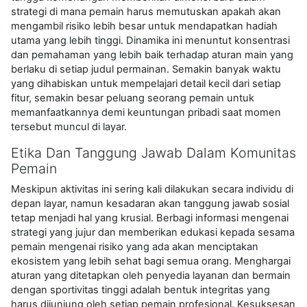
strategi di mana pemain harus memutuskan apakah akan
mengambil risiko lebih besar untuk mendapatkan hadiah
utama yang lebih tinggi. Dinamika ini menuntut konsentrasi
dan pemahaman yang lebih baik terhadap aturan main yang
berlaku di setiap judul permainan. Semakin banyak waktu
yang dihabiskan untuk mempelajari detail kecil dari setiap
fitur, semakin besar peluang seorang pemain untuk
memanfaatkannya demi keuntungan pribadi saat momen
tersebut muncul di layar.
Etika Dan Tanggung Jawab Dalam Komunitas
Pemain
Meskipun aktivitas ini sering kali dilakukan secara individu di
depan layar, namun kesadaran akan tanggung jawab sosial
tetap menjadi hal yang krusial. Berbagi informasi mengenai
strategi yang jujur dan memberikan edukasi kepada sesama
pemain mengenai risiko yang ada akan menciptakan
ekosistem yang lebih sehat bagi semua orang. Menghargai
aturan yang ditetapkan oleh penyedia layanan dan bermain
dengan sportivitas tinggi adalah bentuk integritas yang
harus dijunjung oleh setiap pemain profesional. Kesuksesan