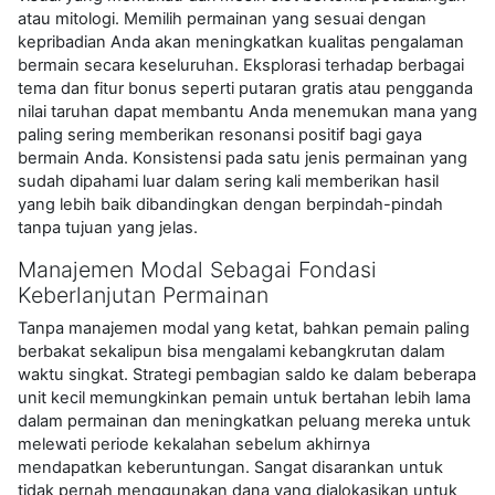
atau mitologi. Memilih permainan yang sesuai dengan
kepribadian Anda akan meningkatkan kualitas pengalaman
bermain secara keseluruhan. Eksplorasi terhadap berbagai
tema dan fitur bonus seperti putaran gratis atau pengganda
nilai taruhan dapat membantu Anda menemukan mana yang
paling sering memberikan resonansi positif bagi gaya
bermain Anda. Konsistensi pada satu jenis permainan yang
sudah dipahami luar dalam sering kali memberikan hasil
yang lebih baik dibandingkan dengan berpindah-pindah
tanpa tujuan yang jelas.
Manajemen Modal Sebagai Fondasi
Keberlanjutan Permainan
Tanpa manajemen modal yang ketat, bahkan pemain paling
berbakat sekalipun bisa mengalami kebangkrutan dalam
waktu singkat. Strategi pembagian saldo ke dalam beberapa
unit kecil memungkinkan pemain untuk bertahan lebih lama
dalam permainan dan meningkatkan peluang mereka untuk
melewati periode kekalahan sebelum akhirnya
mendapatkan keberuntungan. Sangat disarankan untuk
tidak pernah menggunakan dana yang dialokasikan untuk