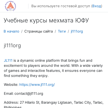
Перейти к основному содержанию
Вы используете гостевой доступ (
Вход
)
Учебные курсы мехмата ЮФУ
В начало
Страницы сайта
Теги
jl111org
jl111org
JL111
is a dynamic online platform that brings fun and
excitement to players around the world. With a wide variety
of games and interactive features, it ensures everyone can
find something they enjoy.
Website:
https://www.jl111.org/
Email: contact@jl111.org
Address: 27 Hilario St, Barangay Ligtasan, Tarlac City, Tarlac,
Philippines