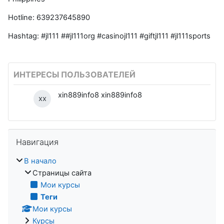
Hotline: 639237645890
Hashtag: #jl111 ##jl111org #casinojl111 #giftjl111 #jl111sports
ИНТЕРЕСЫ ПОЛЬЗОВАТЕЛЕЙ
xin889info8 xin889info8
xx
Пропустить Навигация
Навигация
В начало
Страницы сайта
Мои курсы
Теги
Мои курсы
Курсы